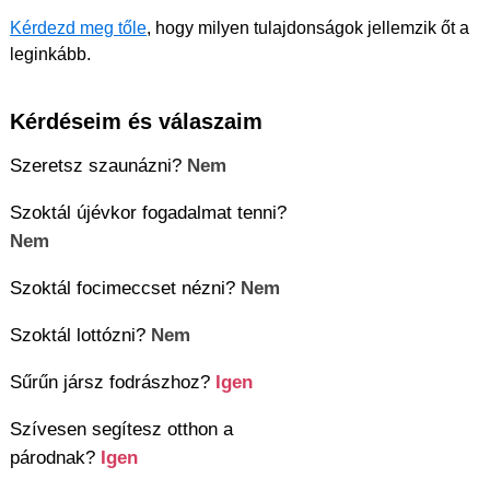
Kérdezd meg tőle
, hogy milyen tulajdonságok jellemzik őt a
leginkább.
Kérdéseim és válaszaim
Szeretsz szaunázni?
Nem
Szoktál újévkor fogadalmat tenni?
Nem
Szoktál focimeccset nézni?
Nem
Szoktál lottózni?
Nem
Sűrűn jársz fodrászhoz?
Igen
Szívesen segítesz otthon a
párodnak?
Igen