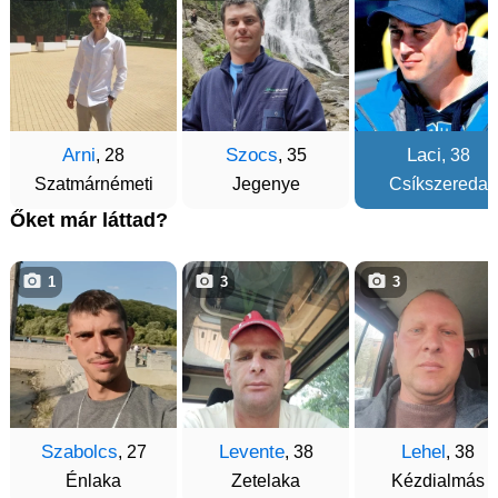
Arni
Szocs
Laci
, 28
, 35
, 38
Szatmárnémeti
Jegenye
Csíkszereda
Őket már láttad?
1
3
3
Szabolcs
Levente
Lehel
, 27
, 38
, 38
Énlaka
Zetelaka
Kézdialmás