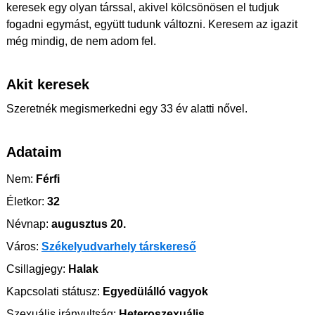
keresek egy olyan társsal, akivel kölcsönösen el tudjuk
fogadni egymást, együtt tudunk változni. Keresem az igazit
még mindig, de nem adom fel.
Akit keresek
Szeretnék megismerkedni egy 33 év alatti nővel.
Adataim
Nem:
Férfi
Életkor:
32
Névnap:
augusztus 20.
Város:
Székelyudvarhely társkereső
Csillagjegy:
Halak
Kapcsolati státusz:
Egyedülálló vagyok
Szexuális irányultság:
Heteroszexuális