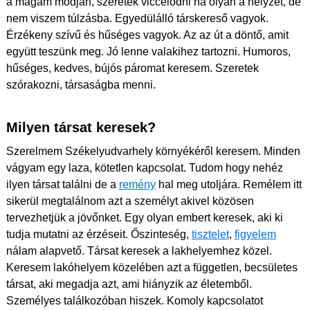
a magam módján, szeretek viccelődni ha olyan a helyzet, de
nem viszem túlzásba. Egyedülálló társkereső vagyok.
Érzékeny szívű és hűséges vagyok. Az az út a döntő, amit
együtt teszünk meg. Jó lenne valakihez tartozni. Humoros,
hűséges, kedves, bújós páromat keresem. Szeretek
szórakozni, társaságba menni.
Milyen társat keresek?
Szerelmem Székelyudvarhely környékéről keresem. Minden
vágyam egy laza, kötetlen kapcsolat. Tudom hogy nehéz
ilyen társat találni de a
remény
hal meg utoljára. Remélem itt
sikerül megtalálnom azt a személyt akivel közösen
tervezhetjük a jövőnket. Egy olyan embert keresek, aki ki
tudja mutatni az érzéseit. Őszinteség,
tisztelet
,
figyelem
nálam alapvető. Társat keresek a lakhelyemhez közel.
Keresem lakóhelyem közelében azt a független, becsületes
társat, aki megadja azt, ami hiányzik az életemből.
Személyes találkozóban hiszek. Komoly kapcsolatot