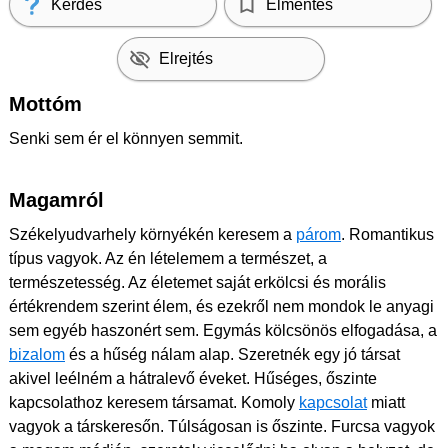
Kérdés
Elmentés
Elrejtés
Mottóm
Senki sem ér el könnyen semmit.
Magamról
Székelyudvarhely környékén keresem a
párom
. Romantikus
típus vagyok. Az én lételemem a természet, a
természetesség. Az életemet saját erkölcsi és morális
értékrendem szerint élem, és ezekről nem mondok le anyagi
sem egyéb haszonért sem. Egymás kölcsönös elfogadása, a
bizalom
és a hűség nálam alap. Szeretnék egy jó társat
akivel leélném a hátralevő éveket. Hűséges, őszinte
kapcsolathoz keresem társamat. Komoly
kapcsolat
miatt
vagyok a társkeresőn. Túlságosan is őszinte. Furcsa vagyok