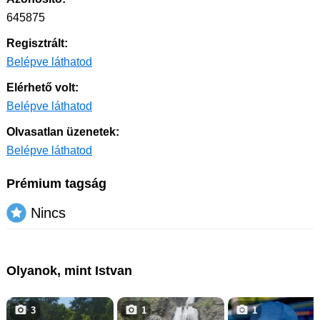
645875
Regisztrált:
Belépve láthatod
Elérhető volt:
Belépve láthatod
Olvasatlan üzenetek:
Belépve láthatod
Prémium tagság
Nincs
Olyanok, mint Istvan
3
1
1