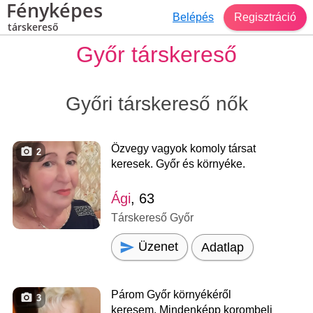
Fényképes
Belépés
Regisztráció
társkereső
Győr társkereső
Győri társkereső nők
Özvegy vagyok komoly társat
2
keresek. Győr és környéke.
Ági
, 63
Társkereső Győr
Üzenet
Adatlap
Párom Győr környékéről
3
keresem. Mindenképp korombeli