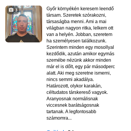
Győr környékén keresem leendő
3
társam. Szeretek szórakozni,
társaságba menni. Ami a mai
világban nagyon ritka, lelkem ott
van a helyén. Jobban, szeretem
ha személyesen találkozunk.
Szerintem minden egy mosollyal
kezdődik, azután amikor egymás
szemébe nézünk akkor minden
már el is dőlt, egy pár másodperc
alatt. Aki meg szeretne ismerni,
nincs semmi akadálya.
Határozott, olykor karakán,
céltudatos társkereső vagyok.
Aranyosnak normálisnak
viccesnek barátságosnak
tartanak. A legfontosabb
számomra...