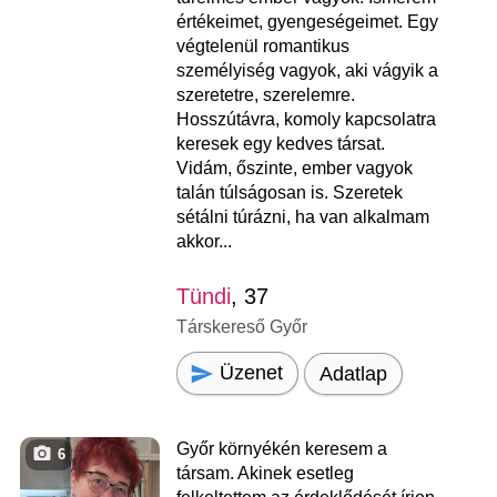
értékeimet, gyengeségeimet. Egy
végtelenül romantikus
személyiség vagyok, aki vágyik a
szeretetre, szerelemre.
Hosszútávra, komoly kapcsolatra
keresek egy kedves társat.
Vidám, őszinte, ember vagyok
talán túlságosan is. Szeretek
sétálni túrázni, ha van alkalmam
akkor...
Tündi
, 37
Társkereső Győr
Üzenet
Adatlap
Győr környékén keresem a
6
társam. Akinek esetleg