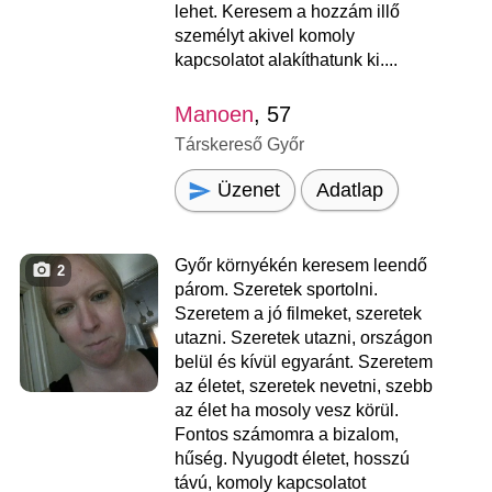
lehet. Keresem a hozzám illő
személyt akivel komoly
kapcsolatot alakíthatunk ki....
Manoen
, 57
Társkereső Győr
Üzenet
Adatlap
Győr környékén keresem leendő
2
párom. Szeretek sportolni.
Szeretem a jó filmeket, szeretek
utazni. Szeretek utazni, országon
belül és kívül egyaránt. Szeretem
az életet, szeretek nevetni, szebb
az élet ha mosoly vesz körül.
Fontos számomra a bizalom,
hűség. Nyugodt életet, hosszú
távú, komoly kapcsolatot