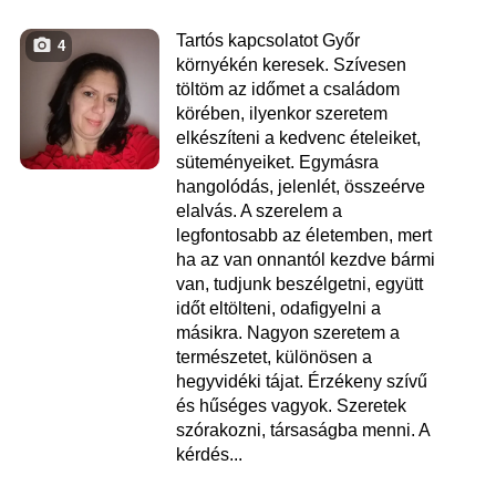
Tartós kapcsolatot Győr
4
környékén keresek. Szívesen
töltöm az időmet a családom
körében, ilyenkor szeretem
elkészíteni a kedvenc ételeiket,
süteményeiket. Egymásra
hangolódás, jelenlét, összeérve
elalvás. A szerelem a
legfontosabb az életemben, mert
ha az van onnantól kezdve bármi
van, tudjunk beszélgetni, együtt
időt eltölteni, odafigyelni a
másikra. Nagyon szeretem a
természetet, különösen a
hegyvidéki tájat. Érzékeny szívű
és hűséges vagyok. Szeretek
szórakozni, társaságba menni. A
kérdés...