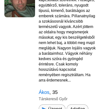
együttérző, toleráns, nyugodt
típusú, kimenő, barátságos az
emberek számára. Pillanatnyilag
a szokásosnál kíváncsibb
természetű vagyok. Azért jöttem
az oldalra hogy megismerjek
másokat, egy kis beszélgetésből
nem lehet baj, a többit meg majd
meglátjuk. Nagyon lojális vagyok
a barátaimhoz. Vágyok néhány
kedves szóra és gyöngéd
érintésre. Csak komoly
hosszútávú kapcsolat
reményében regisztráltam. Ha
arra érdemesnek...
Ákos
, 35
Társkereső Győr
Üzenet