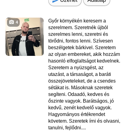
Adatlap
Győr környékén keresem a
4
szerelmem. Szeretnék újból
szerelmes lenni, szeretni és
törődni, fontos lenni. Szívesen
beszélgetek bárkivel. Szeretem
az olyan embereket, akik hozzám
hasonló elfoglaltságot kedvelnek.
Szeretem a nyüzsgést, az
utazást, a társaságot, a baráti
összejöveteleket, de a csendes
sétákat is. Másoknak szeretek
segíteni. Odaadó, kedves és
őszinte vagyok. Barátságos, jó
kedvű, zenét kedvelő vagyok.
Hagyományos értékrendet
követem. Szeretek írni és olvasni,
tanulni, fejlődni....