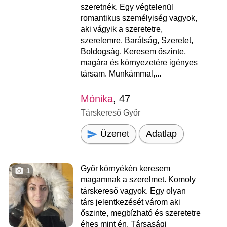
szeretnék. Egy végtelenül
romantikus személyiség vagyok,
aki vágyik a szeretetre,
szerelemre. Barátság, Szeretet,
Boldogság. Keresem őszinte,
magára és környezetére igényes
társam. Munkámmal,...
Mónika
, 47
Társkereső Győr
Üzenet
Adatlap
Győr környékén keresem
1
magamnak a szerelmet. Komoly
társkereső vagyok. Egy olyan
társ jelentkezését várom aki
őszinte, megbízható és szeretetre
éhes mint én. Társasági