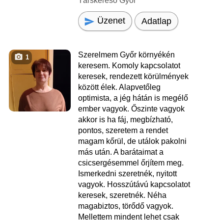
Társkereső Győr
Üzenet
Adatlap
Szerelmem Győr környékén
1
keresem. Komoly kapcsolatot
keresek, rendezett körülmények
között élek. Alapvetőleg
optimista, a jég hátán is megélő
ember vagyok. Őszinte vagyok
akkor is ha fáj, megbízható,
pontos, szeretem a rendet
magam kőrül, de utálok pakolni
más után. A barátaimat a
csicsergésemmel őrjítem meg.
Ismerkedni szeretnék, nyitott
vagyok. Hosszútávú kapcsolatot
keresek, szeretnék. Néha
magabiztos, törődő vagyok.
Mellettem mindent lehet csak