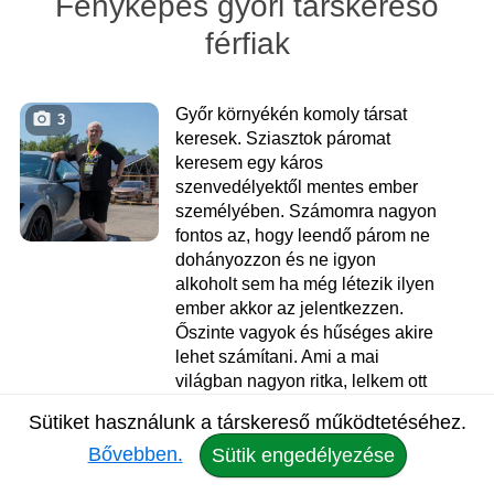
Fényképes győri társkereső
férfiak
Győr környékén komoly társat
3
keresek. Sziasztok páromat
keresem egy káros
szenvedélyektől mentes ember
személyében. Számomra nagyon
fontos az, hogy leendő párom ne
dohányozzon és ne igyon
alkoholt sem ha még létezik ilyen
ember akkor az jelentkezzen.
Őszinte vagyok és hűséges akire
lehet számítani. Ami a mai
világban nagyon ritka, lelkem ott
van a helyén. Kedves, szerető és
Sütiket használunk a társkereső működtetéséhez.
humoros embernek tartom
Bővebben.
magam. Szeretnék ismerkedni és
Sütik engedélyezése
komoly társat találni. Keresek,