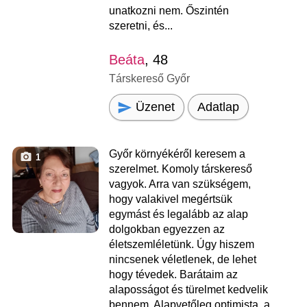
unatkozni nem. Őszintén
szeretni, és...
Beáta
, 48
Társkereső Győr
Üzenet
Adatlap
Győr környékéről keresem a
1
szerelmet. Komoly társkereső
vagyok. Arra van szükségem,
hogy valakivel megértsük
egymást és legalább az alap
dolgokban egyezzen az
életszemléletünk. Úgy hiszem
nincsenek véletlenek, de lehet
hogy tévedek. Barátaim az
alaposságot és türelmet kedvelik
bennem. Alapvetőleg optimista, a