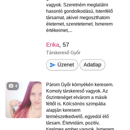
vagyok. Szeretném megtalálni
hasonló gondolkodású, Istenfélő
társamat, akivel megoszthatom
életemet, szeretetemet. Ismerem
értékeimet,...
Erika
, 57
Társkereső Győr
Üzenet
Adatlap
Párom Győr környékén keresem.
4
Komoly társkereső vagyok. Az
őszinteséget elvárom a másik
féltől is. Kölcsönös szimpátia
alapján keresem
természetkedvelő, egyedül élő
társam. Életvidám, pozitív,
türelmes ember vagyok. Ismerem