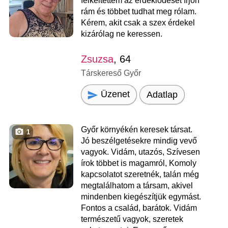
felkeltettem az érdeklődését írjon
rám és többet tudhat meg rólam.
Kérem, akit csak a szex érdekel
kizárólag ne keressen.
Zsuzsa
, 64
Társkereső Győr
Üzenet
Adatlap
Győr környékén keresek társat.
1
Jó beszélgetésekre mindig vevő
vagyok. Vidám, utazós, Szívesen
írok többet is magamról, Komoly
kapcsolatot szeretnék, talán még
megtalálhatom a társam, akivel
mindenben kiegészítjük egymást.
Fontos a család, barátok. Vidám
természetű vagyok, szeretek