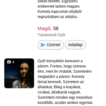
sokat nevetni. Egyszerű
embernek tartom magam,
Komoly kapcsolat céljából
regisztráltam az oldalra.
Magdi
, 58
Társkereső Győr
Üzenet
Adatlap
Győr környékén keresem a
4
párom. Fontos, hogy szeress
élni, mert én imádok. Szeretném
megtalálni a párom. Komoly
társat keresek. Szeretem az
állatokat, főleg a kutyákat,
cicákat, állatbarát vagyok.
Szerintem minden egy mosollyal
kezdődik, azután amikor egymás