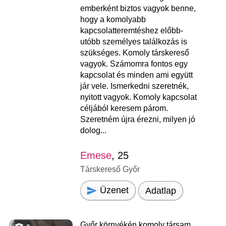
emberként biztos vagyok benne,
hogy a komolyabb
kapcsolatteremtéshez előbb-
utóbb személyes találkozás is
szükséges. Komoly társkereső
vagyok. Számomra fontos egy
kapcsolat és minden ami együtt
jár vele. Ismerkedni szeretnék,
nyitott vagyok. Komoly kapcsolat
céljából keresem párom.
Szeretném újra érezni, milyen jó
dolog...
Emese
, 25
Társkereső Győr
Üzenet
Adatlap
Győr környékén komoly társam