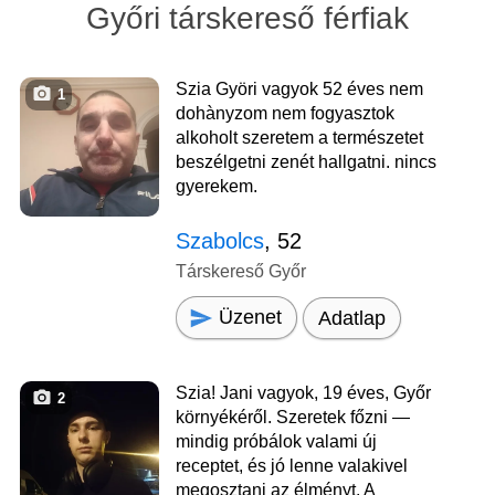
Győri társkereső férfiak
Szia Györi vagyok 52 éves nem
1
dohànyzom nem fogyasztok
alkoholt szeretem a természetet
beszélgetni zenét hallgatni. nincs
gyerekem.
Szabolcs
, 52
Társkereső Győr
Üzenet
Adatlap
Szia! Jani vagyok, 19 éves, Győr
2
környékéről. Szeretek főzni —
mindig próbálok valami új
receptet, és jó lenne valakivel
megosztani az élményt. A