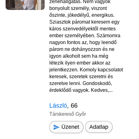
zenehallgatás. Nem vagyok
bonyolult személy, viszont
őszinte, jókedélyű, energikus.
Sziasztok páromat keresem egy
káros szenvedélyektől mentes
ember személyében. Számomra
nagyon fontos az, hogy leendő
párom ne dohányozzon és ne
igyon alkoholt sem ha még
létezik ilyen ember akkor az
jelentkezzen. Komoly kapcsolatot
keresek, szeretek szeretni és
szeretve lenni. Gondoskodó,
érdeklődő vagyok. Kedves,...
László
, 66
Társkereső Győr
Üzenet
Adatlap