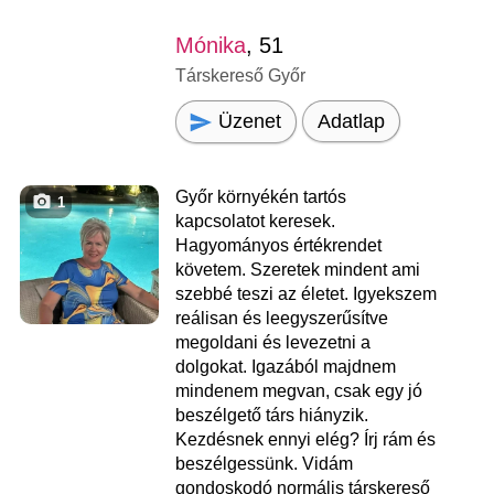
Mónika
, 51
Társkereső Győr
Üzenet
Adatlap
Győr környékén tartós
1
kapcsolatot keresek.
Hagyományos értékrendet
követem. Szeretek mindent ami
szebbé teszi az életet. Igyekszem
reálisan és leegyszerűsítve
megoldani és levezetni a
dolgokat. Igazából majdnem
mindenem megvan, csak egy jó
beszélgető társ hiányzik.
Kezdésnek ennyi elég? Írj rám és
beszélgessünk. Vidám
gondoskodó normális társkereső