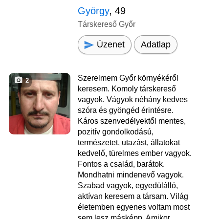
György
, 49
Társkereső Győr
Üzenet
Adatlap
Szerelmem Győr környékéről
2
keresem. Komoly társkereső
vagyok. Vágyok néhány kedves
szóra és gyöngéd érintésre.
Káros szenvedélyektől mentes,
pozitív gondolkodású,
természetet, utazást, állatokat
kedvelő, türelmes ember vagyok.
Fontos a család, barátok.
Mondhatni mindenevő vagyok.
Szabad vagyok, egyedülálló,
aktívan keresem a társam. Világ
életemben egyenes voltam most
sem lesz másképp. Amikor