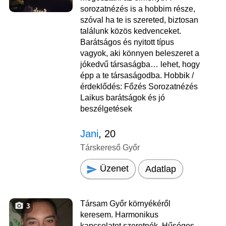
sorozatnézés is a hobbim része,
szóval ha te is szereted, biztosan
találunk közös kedvenceket.
Barátságos és nyitott típus
vagyok, aki könnyen beleszeret a
jókedvű társaságba… lehet, hogy
épp a te társaságodba. Hobbik /
érdeklődés: Főzés Sorozatnézés
Laikus barátságok és jó
beszélgetések
Jani
, 20
Társkereső Győr
Üzenet
Adatlap
Társam Győr környékéről
3
keresem. Harmonikus
kapcsolatot szeretnék. Hűséges,