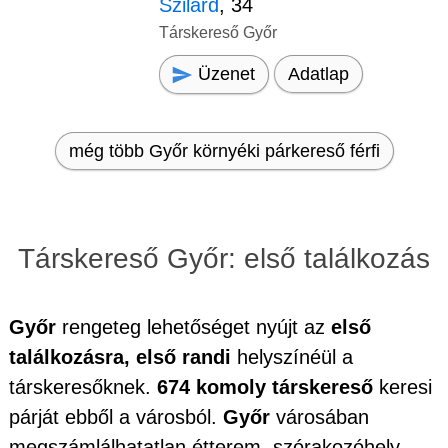
Szilárd
, 34
Társkereső Győr
Üzenet
Adatlap
még több Győr környéki párkereső férfi
Társkereső Győr: első találkozás
Győr
rengeteg lehetőséget nyújt az
első
találkozásra, első randi
helyszínéül a
társkeresőknek.
674 komoly társkereső
keresi
párját ebből a városból.
Győr
városában
megszámlálhatatlan étterem, szórakozóhely,