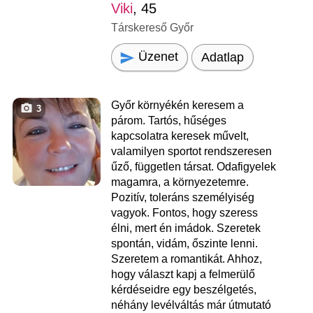
Viki
, 45
Társkereső Győr
Üzenet
Adatlap
Győr környékén keresem a
3
párom. Tartós, hűséges
kapcsolatra keresek művelt,
valamilyen sportot rendszeresen
űző, független társat. Odafigyelek
magamra, a környezetemre.
Pozitív, toleráns személyiség
vagyok. Fontos, hogy szeress
élni, mert én imádok. Szeretek
spontán, vidám, őszinte lenni.
Szeretem a romantikát. Ahhoz,
hogy választ kapj a felmerülő
kérdéseidre egy beszélgetés,
néhány levélváltás már útmutató