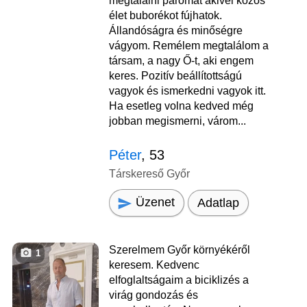
megtalálni páromat akivel közös
élet buborékot fújhatok.
Állandóságra és minőségre
vágyom. Remélem megtalálom a
társam, a nagy Ő-t, aki engem
keres. Pozitív beállítottságú
vagyok és ismerkedni vagyok itt.
Ha esetleg volna kedved még
jobban megismerni, várom...
Péter
, 53
Társkereső Győr
Üzenet
Adatlap
Szerelmem Győr környékéről
1
keresem. Kedvenc
elfoglaltságaim a biciklizés a
virág gondozás és