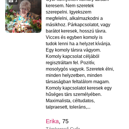
3
keresem. Nem szeretek
szerepelni. Igyekszem
megfelelni, alkalmazkodni a
másikhoz. Párkapcsolatot, vagy
barátot keresek, hosszú távra.
Vicces és egyben komoly is
tudok lenni ha a helyzet kívánja.
Egy komoly társra vágyom.
Komoly kapcsolat céljából
regisztráltam fel. Pozitív,
mosolygós vagyok. Szeretek élni,
minden helyzetben, minden
társaságban feltalálom magam.
Komoly kapcsolatot keresek egy
hűséges társ személyében.
Maximalista, céltudatos,
talpraesett, toleráns,...
Erika
, 75