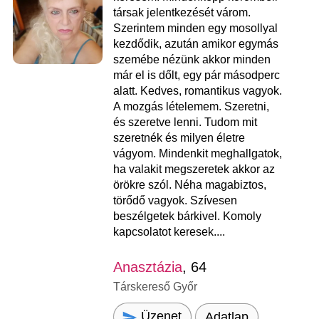
társak jelentkezését várom.
Szerintem minden egy mosollyal
kezdődik, azután amikor egymás
szemébe nézünk akkor minden
már el is dőlt, egy pár másodperc
alatt. Kedves, romantikus vagyok.
A mozgás lételemem. Szeretni,
és szeretve lenni. Tudom mit
szeretnék és milyen életre
vágyom. Mindenkit meghallgatok,
ha valakit megszeretek akkor az
örökre szól. Néha magabiztos,
törődő vagyok. Szívesen
beszélgetek bárkivel. Komoly
kapcsolatot keresek....
Anasztázia
, 64
Társkereső Győr
Üzenet
Adatlap