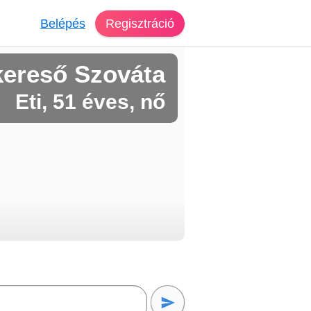
Belépés
Regisztráció
kereső Szováta
Eti, 51 éves, nő