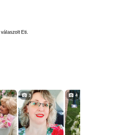
válaszolt Eti.
3
4
6