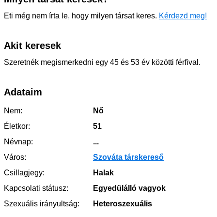
Eti még nem írta le, hogy milyen társat keres.
Kérdezd meg!
Akit keresek
Szeretnék megismerkedni egy 45 és 53 év közötti férfival.
Adataim
Nem:
Nő
Életkor:
51
Névnap:
...
Város:
Szováta társkereső
Csillagjegy:
Halak
Kapcsolati státusz:
Egyedülálló vagyok
Szexuális irányultság:
Heteroszexuális