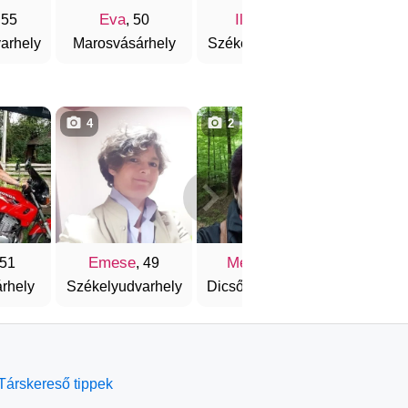
Eva
Ildikó
Kity
 55
, 50
, 52
arhely
Marosvásárhely
Székelyudvarhely
Kolo
4
2
1
Emese
Melinda
Márt
 51
, 49
, 51
rhely
Székelyudvarhely
Dicsőszentmárton
Gyergyósz
Társkereső tippek