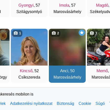
Gyongyi
Imola
Magdó
, 57
, 57
,
d
Szilágysomlyó
Marosvásárhely
Székelyudv
1
2
3
Kincső
Anci
Memő
, 52
, 50
,
örgy
Csíkszereda
Marosvásárhely
Marosvásá
skeresés mobilon is
elek
Adatkezelési nyilatkozat
Biztonság
Cookie
Súgó