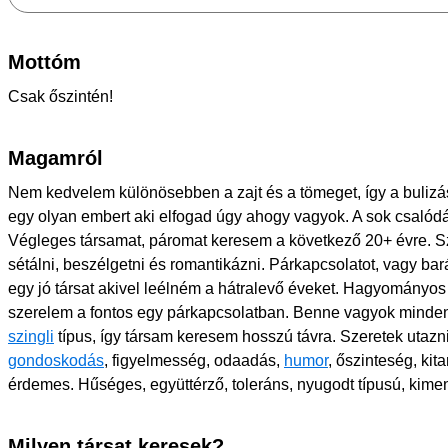
Mottóm
Csak őszintén!
Magamról
Nem kedvelem különösebben a zajt és a tömeget, így a buliz
egy olyan embert aki elfogad úgy ahogy vagyok. A sok csalódá
Végleges társamat, páromat keresem a következő 20+ évre. Sz
sétálni, beszélgetni és romantikázni. Párkapcsolatot, vagy bar
egy jó társat akivel leélném a hátralevő éveket. Hagyományos
szerelem a fontos egy párkapcsolatban. Benne vagyok minde
szingli
típus, így társam keresem hosszú távra. Szeretek utazni,
gondoskodás
, figyelmesség, odaadás,
humor
, őszinteség, kit
érdemes. Hűséges, együttérző, toleráns, nyugodt típusú, kim
Milyen társat keresek?