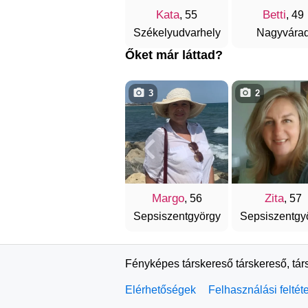
Kata
Betti
, 55
, 49
Székelyudvarhely
Nagyvára
Őket már láttad?
3
2
Margo
Zita
, 56
, 57
Sepsiszentgyörgy
Sepsiszentgy
Fényképes társkereső társkereső, tár
Elérhetőségek
Felhasználási feltét