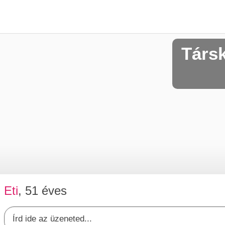
Társ
Eti
, 51 éves