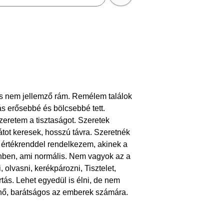
ás nem jellemző rám. Remélem találok
s erősebbé és bölcsebbé tett.
eretem a tisztaságot. Szeretek
átot keresek, hosszú távra. Szeretnék
 értékrenddel rendelkezem, akinek a
nben, ami normális. Nem vagyok az a
 olvasni, kerékpározni, Tisztelet,
artás. Lehet egyedül is élni, de nem
enő, barátságos az emberek számára.