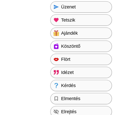
Üzenet
Tetszik
Ajándék
Köszöntő
Flört
Idézet
Kérdés
Elmentés
Elrejtés