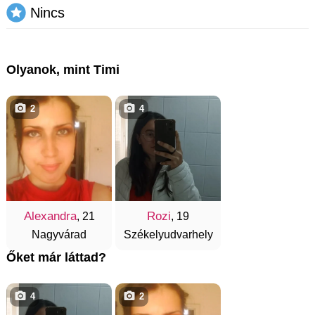
Nincs
Olyanok, mint Timi
2
4
Alexandra
Rozi
, 21
, 19
Nagyvárad
Székelyudvarhely
Őket már láttad?
4
2