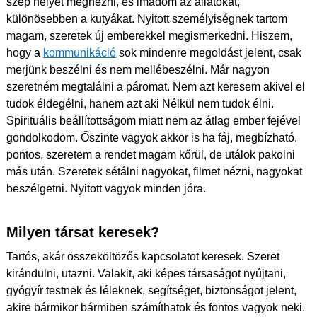
szép helyet megnézni, és imádom az állatokat,
különösebben a kutyákat. Nyitott személyiségnek tartom
magam, szeretek új emberekkel megismerkedni. Hiszem,
hogy a
kommunikáció
sok mindenre megoldást jelent, csak
merjünk beszélni és nem mellébeszélni. Már nagyon
szeretném megtalálni a páromat. Nem azt keresem akivel el
tudok éldegélni, hanem azt aki Nélkül nem tudok élni.
Spirituális beállítottságom miatt nem az átlag ember fejével
gondolkodom. Őszinte vagyok akkor is ha fáj, megbízható,
pontos, szeretem a rendet magam kőrül, de utálok pakolni
más után. Szeretek sétálni nagyokat, filmet nézni, nagyokat
beszélgetni. Nyitott vagyok minden jóra.
Milyen társat keresek?
Tartós, akár összeköltözős kapcsolatot keresek. Szeret
kirándulni, utazni. Valakit, aki képes társaságot nyújtani,
gyógyír testnek és léleknek, segítséget, biztonságot jelent,
akire bármikor bármiben számíthatok és fontos vagyok neki.