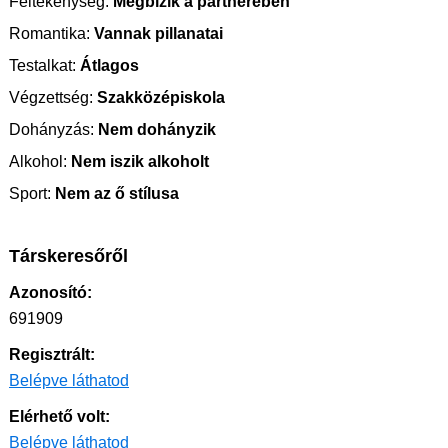
Féltékenység:
Megbízik a partnerében
Romantika:
Vannak pillanatai
Testalkat:
Átlagos
Végzettség:
Szakközépiskola
Dohányzás:
Nem dohányzik
Alkohol:
Nem iszik alkoholt
Sport:
Nem az ő stílusa
Társkeresőről
Azonosító:
691909
Regisztrált:
Belépve láthatod
Elérhető volt:
Belépve láthatod