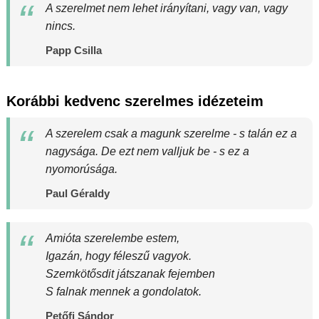
A szerelmet nem lehet irányítani, vagy van, vagy
nincs.
Papp Csilla
Korábbi kedvenc szerelmes idézeteim
A szerelem csak a magunk szerelme - s talán ez a
nagysága. De ezt nem valljuk be - s ez a
nyomorúsága.
Paul Géraldy
Amióta szerelembe estem,
Igazán, hogy féleszű vagyok.
Szemkötősdit játszanak fejemben
S falnak mennek a gondolatok.
Petőfi Sándor