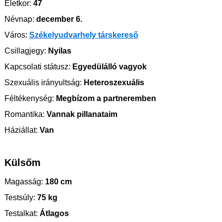
Életkor:
47
Névnap:
december 6.
Város:
Székelyudvarhely társkereső
Csillagjegy:
Nyilas
Kapcsolati státusz:
Egyedülálló vagyok
Szexuális irányultság:
Heteroszexuális
Féltékenység:
Megbízom a partneremben
Romantika:
Vannak pillanataim
Háziállat:
Van
Külsőm
Magasság:
180 cm
Testsúly:
75 kg
Testalkat:
Átlagos