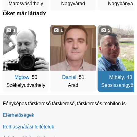
Marosvásárhely
Nagyvárad
Nagybánya
Őket már láttad?
1
1
5
Mgtow
Daniel
Mihály
, 50
, 51
, 43
Székelyudvarhely
Arad
Sepsiszentgyör
Fényképes társkereső társkereső, társkeresés mobilon is
Elérhetőségek
Felhasználási feltételek