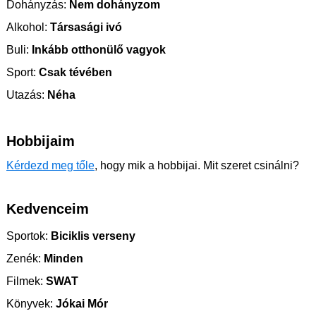
Dohányzás:
Nem dohányzom
Alkohol:
Társasági ivó
Buli:
Inkább otthonülő vagyok
Sport:
Csak tévében
Utazás:
Néha
Hobbijaim
Kérdezd meg tőle
, hogy mik a hobbijai. Mit szeret csinálni?
Kedvenceim
Sportok:
Biciklis verseny
Zenék:
Minden
Filmek:
SWAT
Könyvek:
Jókai Mór