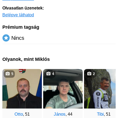
Olvasatlan üzenetek:
Belépve láthatod
Prémium tagság
Nincs
Olyanok, mint Miklós
5
4
2
Otto
János
Tibi
, 51
, 44
, 51