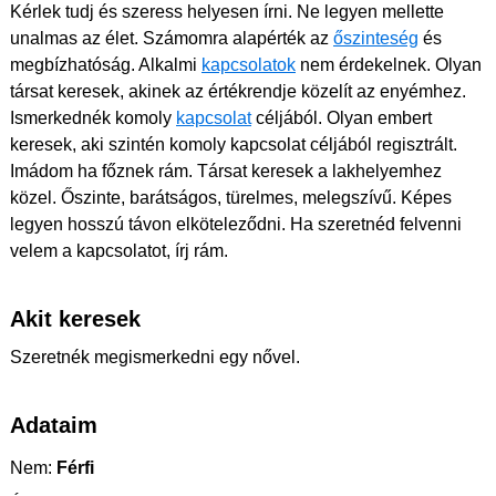
Kérlek tudj és szeress helyesen írni. Ne legyen mellette
unalmas az élet. Számomra alapérték az
őszinteség
és
megbízhatóság. Alkalmi
kapcsolatok
nem érdekelnek. Olyan
társat keresek, akinek az értékrendje közelít az enyémhez.
Ismerkednék komoly
kapcsolat
céljából. Olyan embert
keresek, aki szintén komoly kapcsolat céljából regisztrált.
Imádom ha főznek rám. Társat keresek a lakhelyemhez
közel. Őszinte, barátságos, türelmes, melegszívű. Képes
legyen hosszú távon elköteleződni. Ha szeretnéd felvenni
velem a kapcsolatot, írj rám.
Akit keresek
Szeretnék megismerkedni egy nővel.
Adataim
Nem:
Férfi