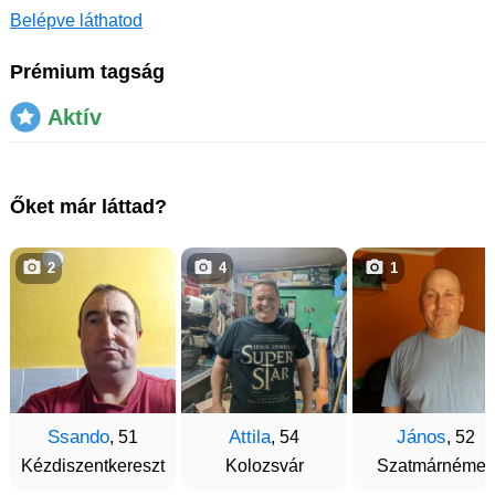
Belépve láthatod
Prémium tagság
Aktív
Őket már láttad?
2
4
1
Ssando
Attila
János
, 51
, 54
, 52
Kézdiszentkereszt
Kolozsvár
Szatmárnémeti