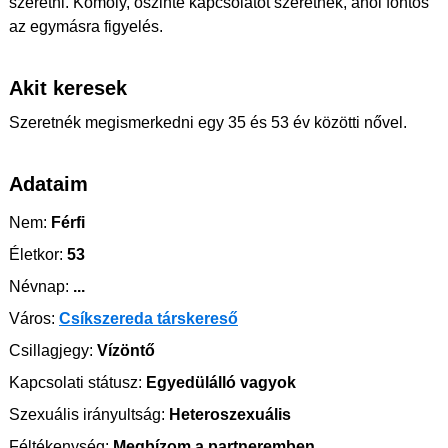
szeretni. Komoly, őszinte kapcsolatot szeretnék, ahol fontos
az egymásra figyelés.
Akit keresek
Szeretnék megismerkedni egy 35 és 53 év közötti nővel.
Adataim
Nem:
Férfi
Életkor:
53
Névnap:
...
Város:
Csíkszereda társkereső
Csillagjegy:
Vízöntő
Kapcsolati státusz:
Egyedülálló vagyok
Szexuális irányultság:
Heteroszexuális
Féltékenység:
Megbízom a partneremben