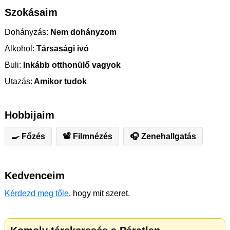
Szokásaim
Dohányzás:
Nem dohányzom
Alkohol:
Társasági ivó
Buli:
Inkább otthonülő vagyok
Utazás:
Amikor tudok
Hobbijaim
🍳 Főzés
📽 Filmnézés
🎧 Zenehallgatás
Kedvenceim
Kérdezd meg tőle
, hogy mit szeret.