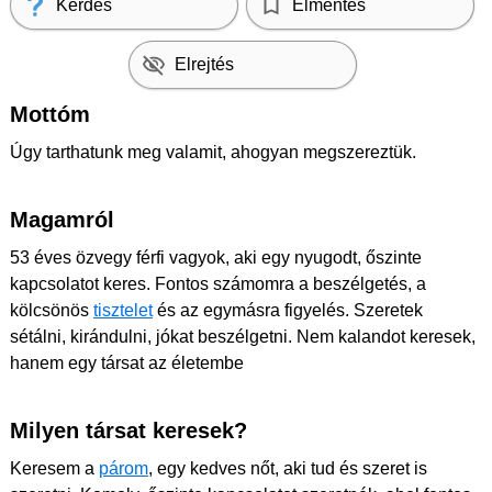
Kérdés
Elmentés
Elrejtés
Mottóm
Úgy tarthatunk meg valamit, ahogyan megszereztük.
Magamról
53 éves özvegy férfi vagyok, aki egy nyugodt, őszinte
kapcsolatot keres. Fontos számomra a beszélgetés, a
kölcsönös
tisztelet
és az egymásra figyelés. Szeretek
sétálni, kirándulni, jókat beszélgetni. Nem kalandot keresek,
hanem egy társat az életembe
Milyen társat keresek?
Keresem a
párom
, egy kedves nőt, aki tud és szeret is