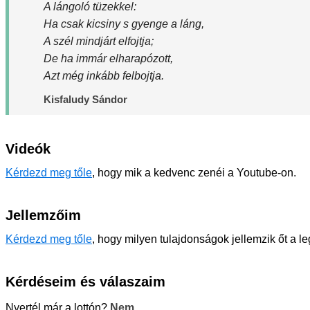
A lángoló tüzekkel:
Ha csak kicsiny s gyenge a láng,
A szél mindjárt elfojtja;
De ha immár elharapózott,
Azt még inkább felbojtja.
Kisfaludy Sándor
Videók
Kérdezd meg tőle
, hogy mik a kedvenc zenéi a Youtube-on.
Jellemzőim
Kérdezd meg tőle
, hogy milyen tulajdonságok jellemzik őt a l
Kérdéseim és válaszaim
Nyertél már a lottón?
Nem