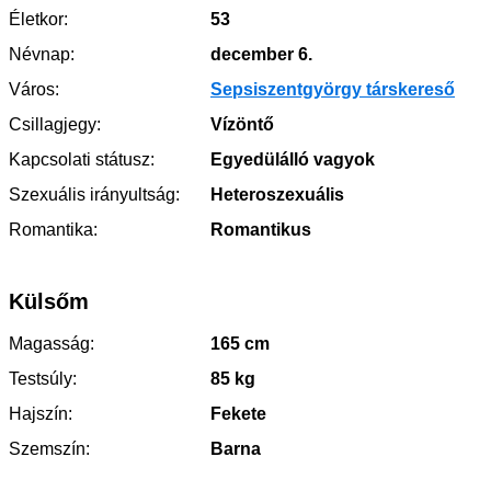
Életkor:
53
Névnap:
december 6.
Város:
Sepsiszentgyörgy társkereső
Csillagjegy:
Vízöntő
Kapcsolati státusz:
Egyedülálló vagyok
Szexuális irányultság:
Heteroszexuális
Romantika:
Romantikus
Külsőm
Magasság:
165 cm
Testsúly:
85 kg
Hajszín:
Fekete
Szemszín:
Barna