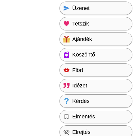
Üzenet
Tetszik
Ajándék
Köszöntő
Flört
Idézet
Kérdés
Elmentés
Elrejtés