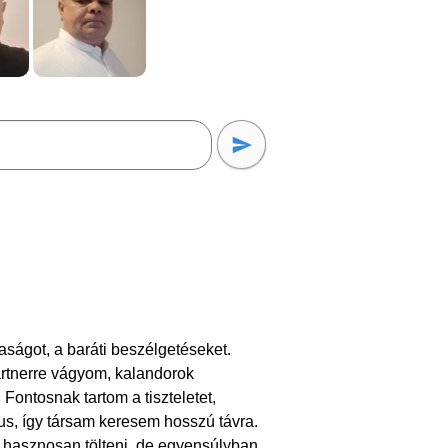
aságot, a baráti beszélgetéseket.
artnerre vágyom, kalandorok
Fontosnak tartom a tiszteletet,
us, így társam keresem hosszú távra.
t hasznosan tölteni, de egyensúlyban