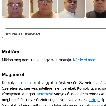
Mottóm
Miklos még nem írta le, hogy mi a mottója.
Kérdezd meg!
Magamról
Komoly
kapcsolat
miatt vagyok a társkeresőn. Szeretem a társ
Szeretem az igényes, intelligens embereket. Komoly társra, p
kíméljenek. Átlagos
társkereső
vagyok átlagos értékrendekkel. 
megbecsülést és az őszinteséget. Nem vagyok az a
szingli
típ
Szeretek a természetben kirándulni, utazni és a szabadidőme