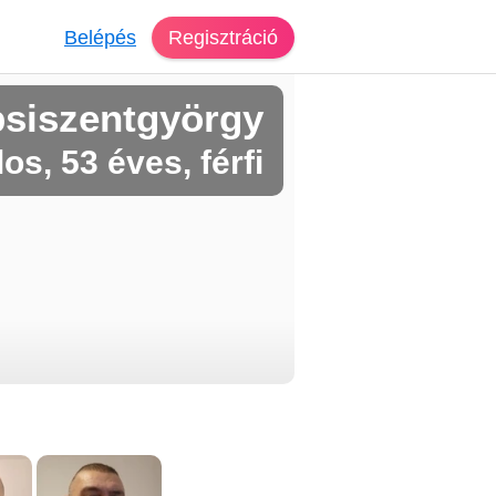
Belépés
Regisztráció
psiszentgyörgy
os, 53 éves, férfi