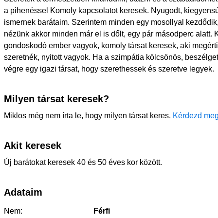
a pihenéssel Komoly kapcsolatot keresek. Nyugodt, kiegyens
ismernek barátaim. Szerintem minden egy mosollyal kezdődi
nézünk akkor minden már el is dőlt, egy pár másodperc alatt. K
gondoskodó ember vagyok, komoly társat keresek, aki megérti 
szeretnék, nyitott vagyok. Ha a szimpátia kölcsönös, beszél
végre egy igazi társat, hogy szerethessek és szeretve legyek.
Milyen társat keresek?
Miklos még nem írta le, hogy milyen társat keres.
Kérdezd meg
Akit keresek
Új barátokat keresek 40 és 50 éves kor között.
Adataim
Nem:
Férfi