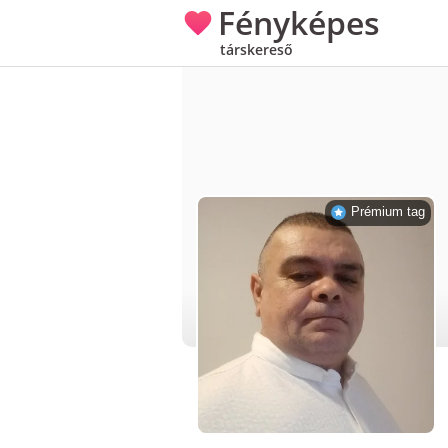
Fényképes
társkereső
Prémium tag