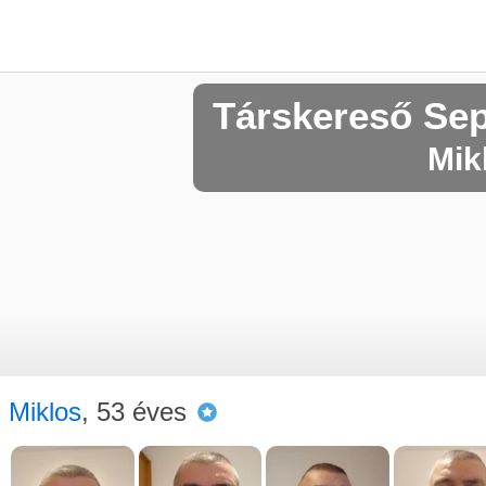
Társkereső Se
Mikl
Miklos
, 53 éves