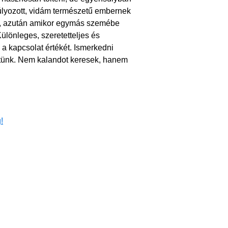
úlyozott, vidám természetű embernek
k, azután amikor egymás szemébe
ülönleges, szeretetteljes és
a kapcsolat értékét. Ismerkedni
getünk. Nem kalandot keresek, hanem
!