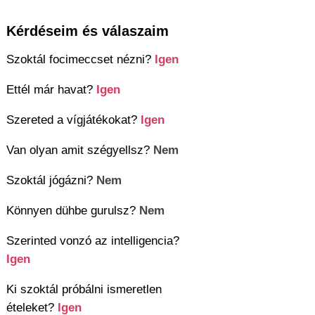
Kérdéseim és válaszaim
Szoktál focimeccset nézni?
Igen
Ettél már havat?
Igen
Szereted a vígjátékokat?
Igen
Van olyan amit szégyellsz?
Nem
Szoktál jógázni?
Nem
Könnyen dühbe gurulsz?
Nem
Szerinted vonzó az intelligencia?
Igen
Ki szoktál próbálni ismeretlen
ételeket?
Igen