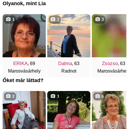
Olyanok, mint Lia
1
3
3
ERIKA
Dalma
Zsozso
, 69
, 63
, 63
Marosvásárhely
Radnot
Marosvásárhel
Őket már láttad?
2
3
6