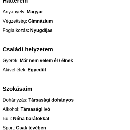
Hátterem
Anyanyelv:
Magyar
Végzettség:
Gimnázium
Foglalkozás:
Nyugdíjas
Családi helyzetem
Gyerek:
Már nem velem él / élnek
Akivel élek:
Egyedül
Szokásaim
Dohányzás:
Társasági dohányos
Alkohol:
Társasági ivó
Buli:
Néha barátokkal
Sport:
Csak tévében