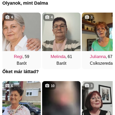
Olyanok, mint Dalma
4
4
3
Regi
Melinda
Julianna
, 59
, 61
, 67
Barót
Barót
Csíkszereda
Őket már láttad?
6
10
3