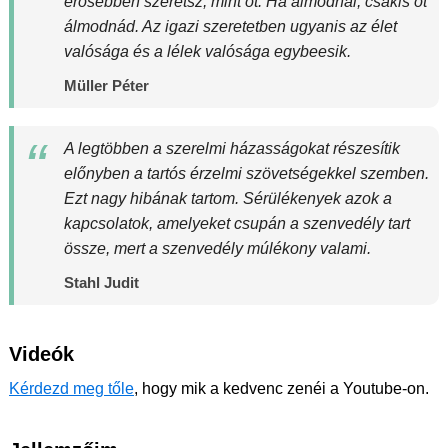
erősebben szeretsz, mint őt. Ha álmodnál, csakis őt
álmodnád. Az igazi szeretetben ugyanis az élet
valósága és a lélek valósága egybeesik.
Müller Péter
A legtöbben a szerelmi házasságokat részesítik
előnyben a tartós érzelmi szövetségekkel szemben.
Ezt nagy hibának tartom. Sérülékenyek azok a
kapcsolatok, amelyeket csupán a szenvedély tart
össze, mert a szenvedély múlékony valami.
Stahl Judit
Videók
Kérdezd meg tőle
, hogy mik a kedvenc zenéi a Youtube-on.