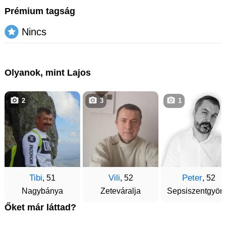
Prémium tagság
Nincs
Olyanok, mint Lajos
2
3
1
Tibi
Vili
Peter
, 51
, 52
, 52
Nagybánya
Zeteváralja
Sepsiszentgyör
Őket már láttad?