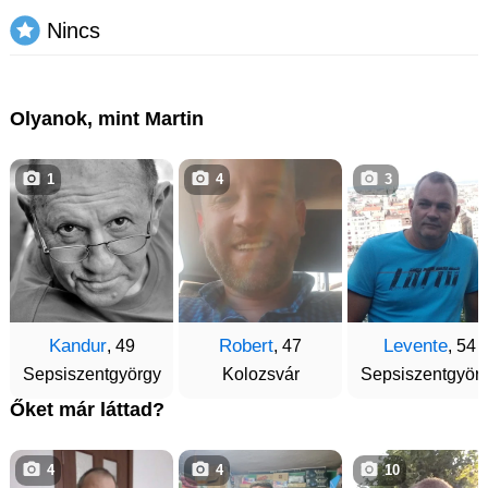
Nincs
Olyanok, mint Martin
1
4
3
Kandur
Robert
Levente
, 49
, 47
, 54
Sepsiszentgyörgy
Kolozsvár
Sepsiszentgyör
Őket már láttad?
4
4
10