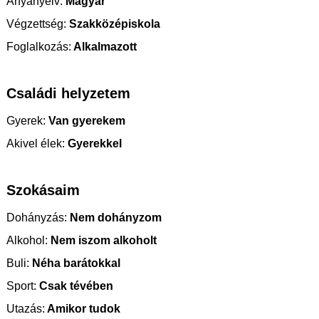
Anyanyelv:
Magyar
Végzettség:
Szakközépiskola
Foglalkozás:
Alkalmazott
Családi helyzetem
Gyerek:
Van gyerekem
Akivel élek:
Gyerekkel
Szokásaim
Dohányzás:
Nem dohányzom
Alkohol:
Nem iszom alkoholt
Buli:
Néha barátokkal
Sport:
Csak tévében
Utazás:
Amikor tudok