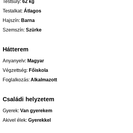
Testsúly:
62 kg
Testalkat:
Átlagos
Hajszín:
Barna
Szemszín:
Szürke
Hátterem
Anyanyelv:
Magyar
Végzettség:
Főiskola
Foglalkozás:
Alkalmazott
Családi helyzetem
Gyerek:
Van gyerekem
Akivel élek:
Gyerekkel