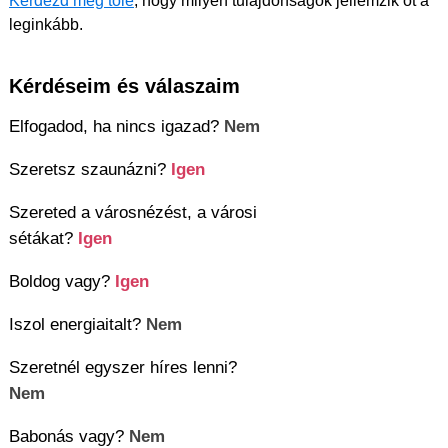
Kérdezd meg tőle
, hogy milyen tulajdonságok jellemzik őt a
leginkább.
Kérdéseim és válaszaim
Elfogadod, ha nincs igazad?
Nem
Szeretsz szaunázni?
Igen
Szereted a városnézést, a városi
sétákat?
Igen
Boldog vagy?
Igen
Iszol energiaitalt?
Nem
Szeretnél egyszer híres lenni?
Nem
Babonás vagy?
Nem