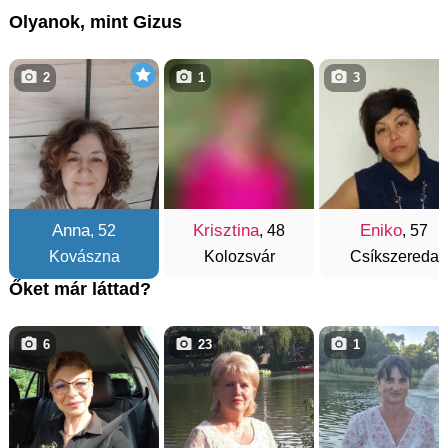
Olyanok, mint Gizus
2
1
3
Anna
Krisztina
Eniko
, 52
, 48
, 57
Kovászna
Kolozsvár
Csíkszereda
Őket már láttad?
6
23
1