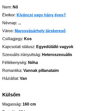
Nem:
Nő
Életkor:
Kíváncsi vagy hány éves?
Névnap:
...
Város:
Marosvásárhely társkereső
Csillagjegy:
Kos
Kapcsolati státusz:
Egyedülálló vagyok
Szexuális irányultság:
Heteroszexuális
Féltékenység:
Néha
Romantika:
Vannak pillanataim
Háziállat:
Van
Külsőm
Magasság:
160 cm