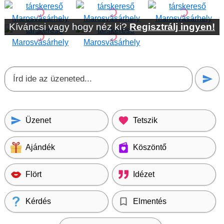
Kíváncsi vagy hogy néz ki?
Regisztrálj ingyen!
Üzenet
Tetszik
Ajándék
Köszöntő
Flört
Idézet
Kérdés
Elmentés