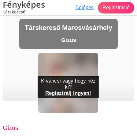
Fényképes
Belépés
Regisztráció
társkereső
Társkereső Marosvásárhely
Gizus
Kíváncsi vagy hogy néz
ki?
Regisztrálj ingyen!
Gizus