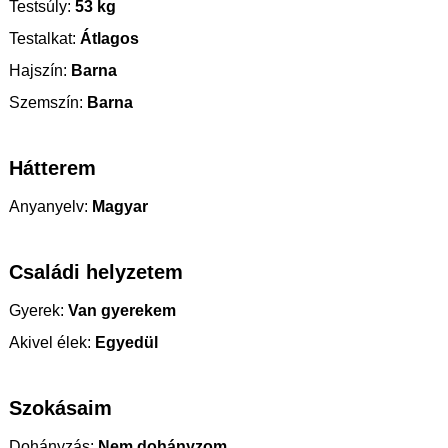
Testsúly:
53 kg
Testalkat:
Átlagos
Hajszín:
Barna
Szemszín:
Barna
Hátterem
Anyanyelv:
Magyar
Családi helyzetem
Gyerek:
Van gyerekem
Akivel élek:
Egyedül
Szokásaim
Dohányzás:
Nem dohányzom