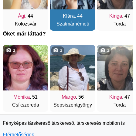
Ági
Klára
Kinga
, 44
, 44
, 47
Kolozsvár
Szatmárnémeti
Torda
Őket már láttad?
3
3
3
Mónika
Margo
Kinga
, 51
, 56
, 47
Csíkszereda
Sepsiszentgyörgy
Torda
Fényképes társkereső társkereső, társkeresés mobilon is
Elérhetőségek