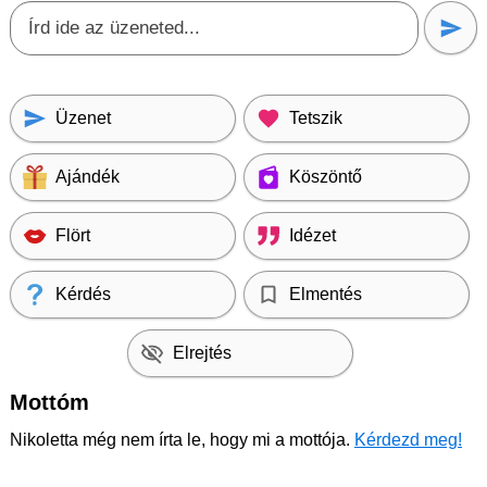
Üzenet
Tetszik
Ajándék
Köszöntő
Flört
Idézet
Kérdés
Elmentés
Elrejtés
Mottóm
Nikoletta még nem írta le, hogy mi a mottója.
Kérdezd meg!