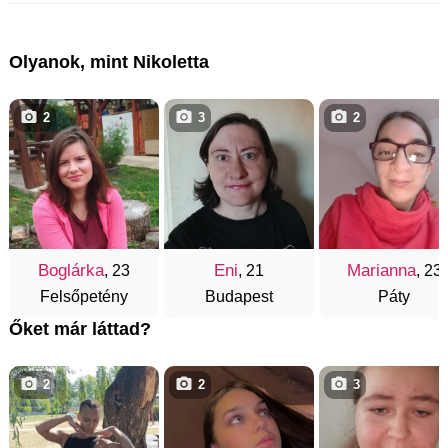
Olyanok, mint Nikoletta
2
3
2
Boglárka
Eni
Marianna
, 23
, 21
, 23
Felsőpetény
Budapest
Páty
Őket már láttad?
2
2
3