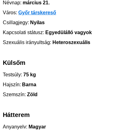
Névnap:
március 21.
Város:
Győr társkereső
Csillagjegy:
Nyilas
Kapcsolati státusz:
Egyedülálló vagyok
Szexuális irányultság:
Heteroszexuális
Külsőm
Testsúly:
75 kg
Hajszín:
Barna
Szemszín:
Zöld
Hátterem
Anyanyelv:
Magyar