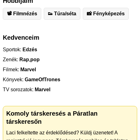
Hobbijaim
📽 Filmnézés
👟 Túra/séta
📸 Fényképezés
Kedvenceim
Sportok:
Edzés
Zenék:
Rap,pop
Filmek:
Marvel
Könyvek:
GameOfTrones
TV sorozatok:
Marvel
Komoly társkeresés a Páratlan
társkeresőn
Laci felkeltette az érdeklődésed? Küldj üzenetet! A