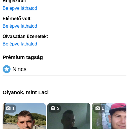
Regisztrált:
Belépve láthatod
Elérhető volt:
Belépve láthatod
Olvasatlan üzenetek:
Belépve láthatod
Prémium tagság
Nincs
Olyanok, mint Laci
1
5
1