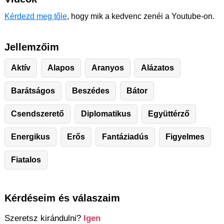
Kérdezd meg tőle
, hogy mik a kedvenc zenéi a Youtube-on.
Jellemzőim
Aktív
Alapos
Aranyos
Alázatos
Barátságos
Beszédes
Bátor
Csendszerető
Diplomatikus
Együttérző
Energikus
Erős
Fantáziadús
Figyelmes
Fiatalos
Kérdéseim és válaszaim
Szeretsz kirándulni?
Igen