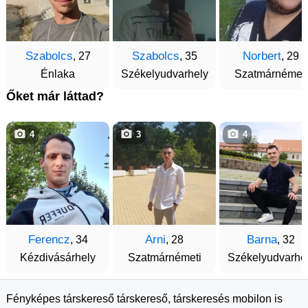
Szabolcs
Szabolcs
Norbert
, 27
, 35
, 29
Énlaka
Székelyudvarhely
Szatmárnémeti
Őket már láttad?
4
3
4
Ferencz
Arni
Barna
, 34
, 28
, 32
Kézdivásárhely
Szatmárnémeti
Székelyudvarhe
Fényképes társkereső társkereső, társkeresés mobilon is