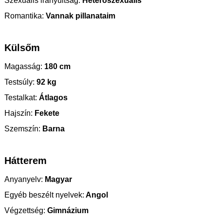
Szexuális irányultság:
Heteroszexuális
Romantika:
Vannak pillanataim
Külsőm
Magasság:
180 cm
Testsúly:
92 kg
Testalkat:
Átlagos
Hajszín:
Fekete
Szemszín:
Barna
Hátterem
Anyanyelv:
Magyar
Egyéb beszélt nyelvek:
Angol
Végzettség:
Gimnázium