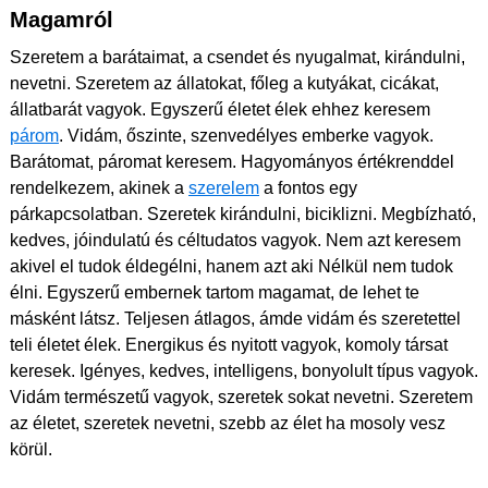
Magamról
Szeretem a barátaimat, a csendet és nyugalmat, kirándulni,
nevetni. Szeretem az állatokat, főleg a kutyákat, cicákat,
állatbarát vagyok. Egyszerű életet élek ehhez keresem
párom
. Vidám, őszinte, szenvedélyes emberke vagyok.
Barátomat, páromat keresem. Hagyományos értékrenddel
rendelkezem, akinek a
szerelem
a fontos egy
párkapcsolatban. Szeretek kirándulni, biciklizni. Megbízható,
kedves, jóindulatú és céltudatos vagyok. Nem azt keresem
akivel el tudok éldegélni, hanem azt aki Nélkül nem tudok
élni. Egyszerű embernek tartom magamat, de lehet te
másként látsz. Teljesen átlagos, ámde vidám és szeretettel
teli életet élek. Energikus és nyitott vagyok, komoly társat
keresek. Igényes, kedves, intelligens, bonyolult típus vagyok.
Vidám természetű vagyok, szeretek sokat nevetni. Szeretem
az életet, szeretek nevetni, szebb az élet ha mosoly vesz
körül.