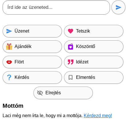
Üzenet
Tetszik
Ajándék
Köszöntő
Flört
Idézet
Kérdés
Elmentés
Elrejtés
Mottóm
Laci még nem írta le, hogy mi a mottója.
Kérdezd meg!