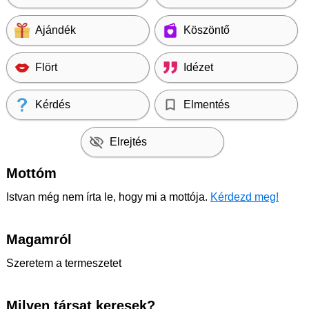
Ajándék
Köszöntő
Flört
Idézet
Kérdés
Elmentés
Elrejtés
Mottóm
Istvan még nem írta le, hogy mi a mottója.
Kérdezd meg!
Magamról
Szeretem a termeszetet
Milyen társat keresek?