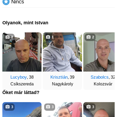
Nincs
Olyanok, mint Istvan
2
1
2
Lucyboy
Krisztián
Szabolcs
, 38
, 39
, 32
Csíkszereda
Nagykároly
Kolozsvár
Őket már láttad?
3
3
3