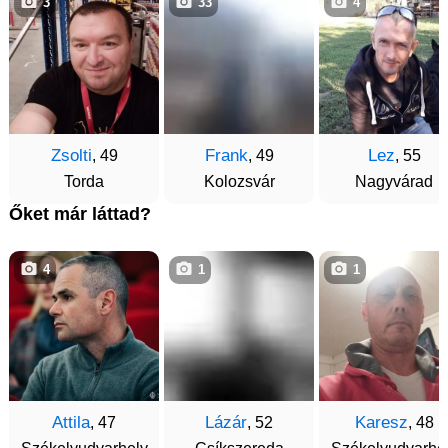
3
33
4
Zsolti
Frank
Lez
, 49
, 49
, 55
Torda
Kolozsvár
Nagyvárad
Őket már láttad?
4
1
1
Attila
Lázár
Karesz
, 47
, 52
, 48