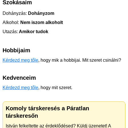
Szokásaim
Dohányzás:
Dohányzom
Alkohol:
Nem iszom alkoholt
Utazás:
Amikor tudok
Hobbijaim
Kérdezd meg tőle
, hogy mik a hobbijai. Mit szeret csinálni?
Kedvenceim
Kérdezd meg tőle
, hogy mit szeret.
Komoly társkeresés a Páratlan
társkeresőn
István felkeltette az érdeklődésed? Küldj üzenetet! A