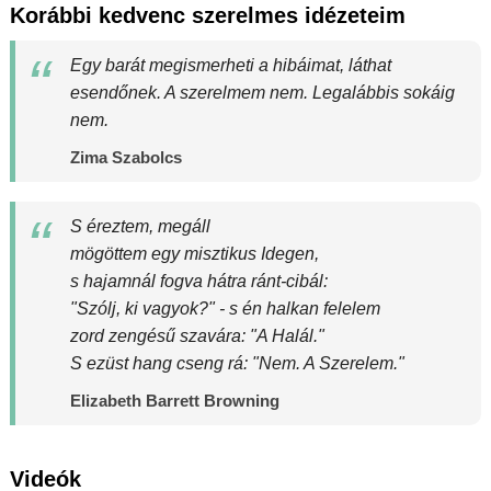
Korábbi kedvenc szerelmes idézeteim
Egy barát megismerheti a hibáimat, láthat
esendőnek. A szerelmem nem. Legalábbis sokáig
nem.
Zima Szabolcs
S éreztem, megáll
mögöttem egy misztikus Idegen,
s hajamnál fogva hátra ránt-cibál:
"Szólj, ki vagyok?" - s én halkan felelem
zord zengésű szavára: "A Halál."
S ezüst hang cseng rá: "Nem. A Szerelem."
Elizabeth Barrett Browning
Videók