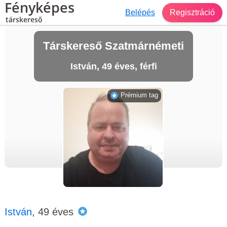
Fényképes
Belépés
Regisztráció
társkereső
Társkereső Szatmárnémeti
István, 49 éves, férfi
Prémium tag
István
, 49 éves