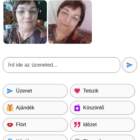
Üzenet
Tetszik
Ajándék
Köszöntő
Flört
Idézet