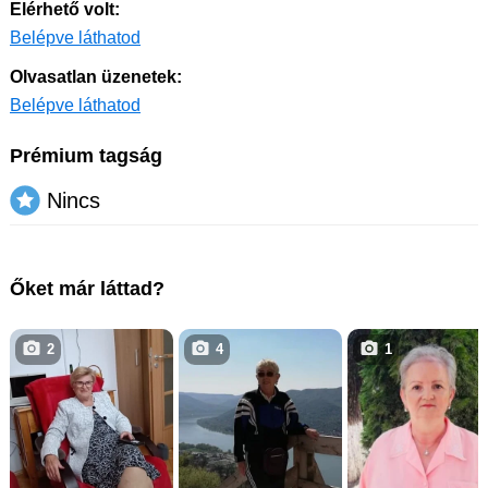
Elérhető volt:
Belépve láthatod
Olvasatlan üzenetek:
Belépve láthatod
Prémium tagság
Nincs
Őket már láttad?
2
4
1