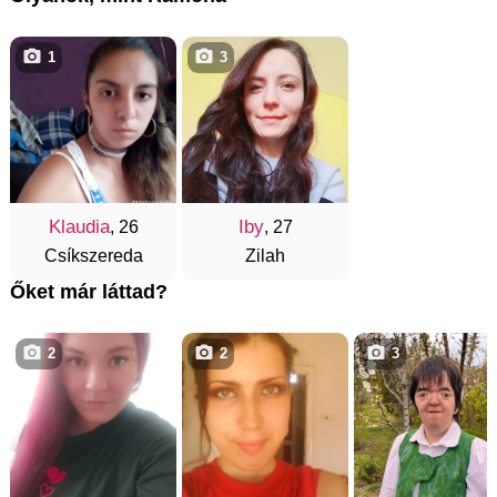
1
3
Klaudia
Iby
, 26
, 27
Csíkszereda
Zilah
Őket már láttad?
2
2
3