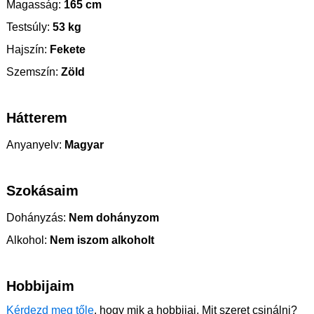
Magasság:
165 cm
Testsúly:
53 kg
Hajszín:
Fekete
Szemszín:
Zöld
Hátterem
Anyanyelv:
Magyar
Szokásaim
Dohányzás:
Nem dohányzom
Alkohol:
Nem iszom alkoholt
Hobbijaim
Kérdezd meg tőle
, hogy mik a hobbijai. Mit szeret csinálni?