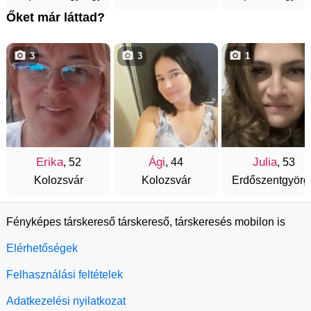
Őket már láttad?
3
3
1
Erika
Ági
Julia
, 52
, 44
, 53
Kolozsvár
Kolozsvár
Erdőszentgyörg
Fényképes társkereső társkereső, társkeresés mobilon is
Elérhetőségek
Felhasználási feltételek
Adatkezelési nyilatkozat