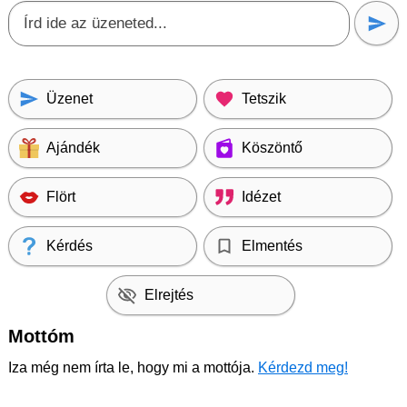
Üzenet
Tetszik
Ajándék
Köszöntő
Flört
Idézet
Kérdés
Elmentés
Elrejtés
Mottóm
Iza még nem írta le, hogy mi a mottója.
Kérdezd meg!