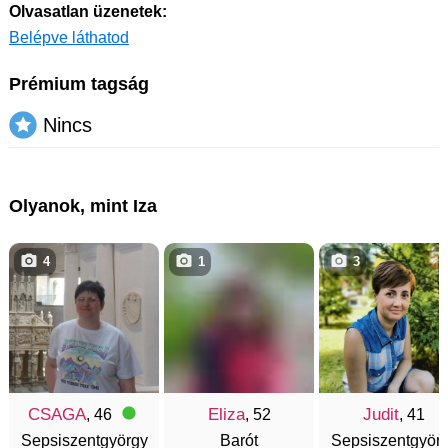
Olvasatlan üzenetek:
Belépve láthatod
Prémium tagság
Nincs
Olyanok, mint Iza
4
1
3
CSAGA
Eliza
Judit
, 46
, 52
, 41
Sepsiszentgyörgy
Barót
Sepsiszentgyör