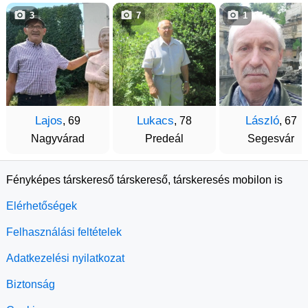
3
7
1
Lajos
Lukacs
László
, 69
, 78
, 67
Nagyvárad
Predeál
Segesvár
Fényképes társkereső társkereső, társkeresés mobilon is
Elérhetőségek
Felhasználási feltételek
Adatkezelési nyilatkozat
Biztonság