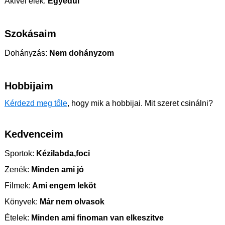
Akivel élek:
Egyedül
Szokásaim
Dohányzás:
Nem dohányzom
Hobbijaim
Kérdezd meg tőle
, hogy mik a hobbijai. Mit szeret csinálni?
Kedvenceim
Sportok:
Kézilabda,foci
Zenék:
Minden ami jó
Filmek:
Ami engem leköt
Könyvek:
Már nem olvasok
Ételek:
Minden ami finoman van elkeszitve