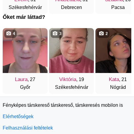
Székesfehérvár
Debrecen
Pacsa
Őket már láttad?
4
3
2
Laura
Viktória
Kata
, 27
, 19
, 21
Győr
Székesfehérvár
Nógrád
Fényképes társkereső társkereső, társkeresés mobilon is
Elérhetőségek
Felhasználási feltételek