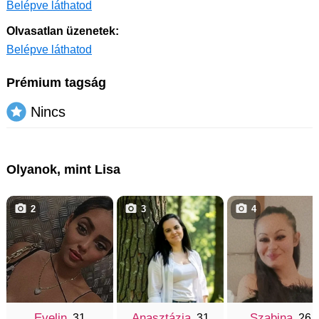
Belépve láthatod
Olvasatlan üzenetek:
Belépve láthatod
Prémium tagság
Nincs
Olyanok, mint Lisa
2
3
4
Evelin
Anasztázia
Szabina
, 31
, 31
, 26