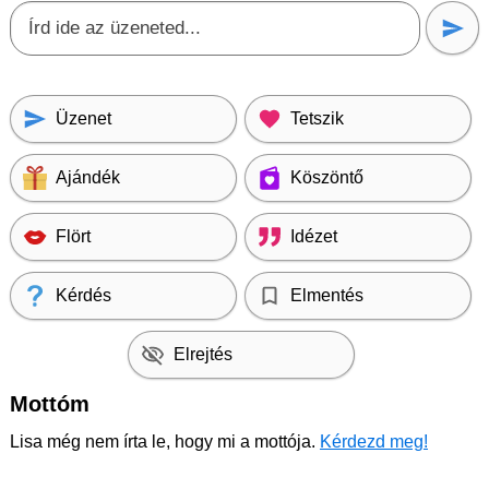
Üzenet
Tetszik
Ajándék
Köszöntő
Flört
Idézet
Kérdés
Elmentés
Elrejtés
Mottóm
Lisa még nem írta le, hogy mi a mottója.
Kérdezd meg!