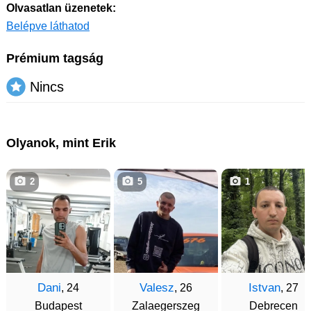
Olvasatlan üzenetek:
Belépve láthatod
Prémium tagság
Nincs
Olyanok, mint Erik
2
5
1
Dani
Valesz
Istvan
, 24
, 26
, 27
Budapest
Zalaegerszeg
Debrecen