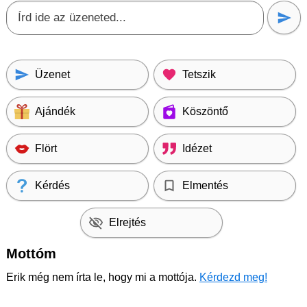
Üzenet
Tetszik
Ajándék
Köszöntő
Flört
Idézet
Kérdés
Elmentés
Elrejtés
Mottóm
Erik még nem írta le, hogy mi a mottója.
Kérdezd meg!