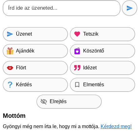
Üzenet
Tetszik
Ajándék
Köszöntő
Flört
Idézet
Kérdés
Elmentés
Elrejtés
Mottóm
Gyöngyi még nem írta le, hogy mi a mottója.
Kérdezd meg!