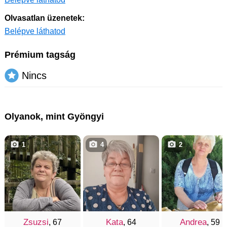
Olvasatlan üzenetek:
Belépve láthatod
Prémium tagság
Nincs
Olyanok, mint Gyöngyi
1
4
2
Zsuzsi
Kata
Andrea
, 67
, 64
, 59