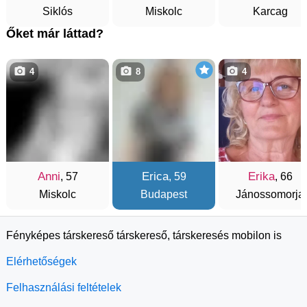
Siklós
Miskolc
Karcag
Őket már láttad?
4
8
4
Anni
Erica
Erika
, 57
, 59
, 66
Miskolc
Budapest
Jánossomorja
Fényképes társkereső társkereső, társkeresés mobilon is
Elérhetőségek
Felhasználási feltételek