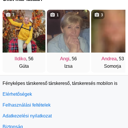
7
1
3
Ildiko
Angi
Andrea
, 56
, 56
, 53
Gúta
Izsa
Somorja
Fényképes társkereső társkereső, társkeresés mobilon is
Elérhetőségek
Felhasználási feltételek
Adatkezelési nyilatkozat
Biztonság