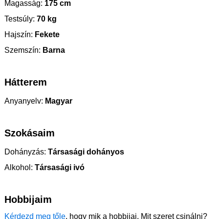
Magasság:
175 cm
Testsúly:
70 kg
Hajszín:
Fekete
Szemszín:
Barna
Hátterem
Anyanyelv:
Magyar
Szokásaim
Dohányzás:
Társasági dohányos
Alkohol:
Társasági ivó
Hobbijaim
Kérdezd meg tőle
, hogy mik a hobbijai. Mit szeret csinálni?