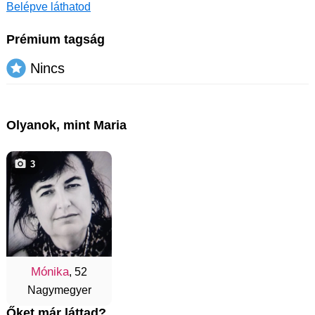
Belépve láthatod
Prémium tagság
Nincs
Olyanok, mint Maria
3
Mónika
, 52
Nagymegyer
Őket már láttad?