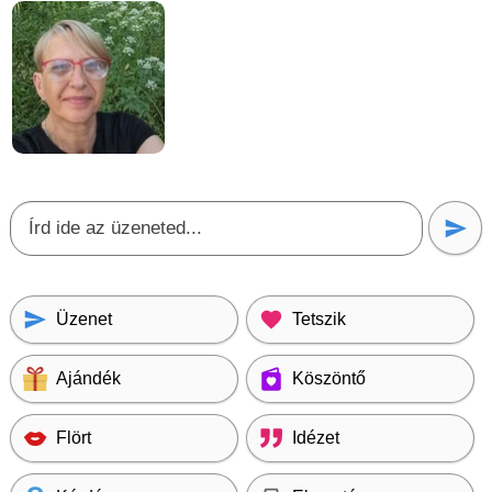
Üzenet
Tetszik
Ajándék
Köszöntő
Flört
Idézet