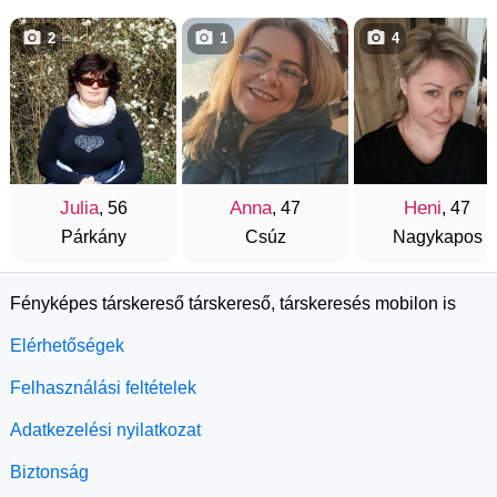
2
1
4
Julia
Anna
Heni
, 56
, 47
, 47
Párkány
Csúz
Nagykapos
Fényképes társkereső társkereső, társkeresés mobilon is
Elérhetőségek
Felhasználási feltételek
Adatkezelési nyilatkozat
Biztonság