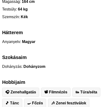
Magasság:
164 cm
Testsúly:
64 kg
Szemszín:
Kék
Hátterem
Anyanyelv:
Magyar
Szokásaim
Dohányzás:
Dohányzom
Hobbijaim
🎧 Zenehallgatás
📽 Filmnézés
👟 Túra/séta
🎵 Tánc
🍳 Főzés
🎶 Zenei fesztiválok