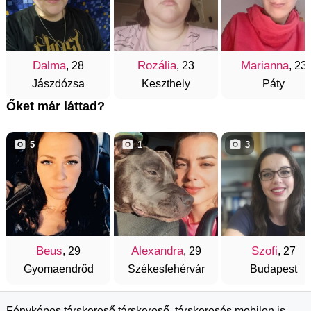
Dalma
Rozália
Marianna
, 28
, 23
, 23
Jászdózsa
Keszthely
Páty
Őket már láttad?
5
1
3
Beus
Alexandra
Szofi
, 29
, 29
, 27
Gyomaendrőd
Székesfehérvár
Budapest
Fényképes társkereső társkereső, társkeresés mobilon is