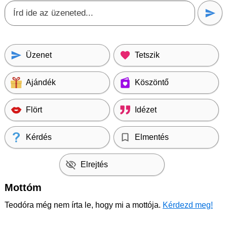
Üzenet
Tetszik
Ajándék
Köszöntő
Flört
Idézet
Kérdés
Elmentés
Elrejtés
Mottóm
Teodóra még nem írta le, hogy mi a mottója.
Kérdezd meg!