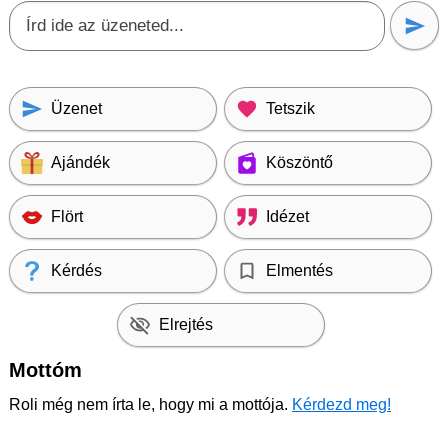
Üzenet
Tetszik
Ajándék
Köszöntő
Flört
Idézet
Kérdés
Elmentés
Elrejtés
Mottóm
Roli még nem írta le, hogy mi a mottója.
Kérdezd meg!