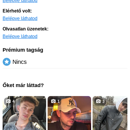
Belépve láthatod
Elérhető volt:
Belépve láthatod
Olvasatlan üzenetek:
Belépve láthatod
Prémium tagság
Nincs
Őket már láttad?
4
1
3