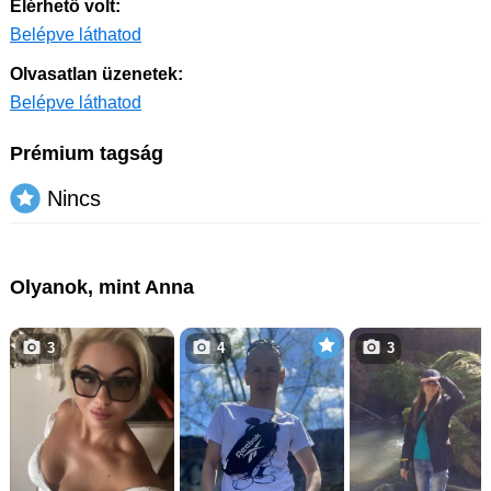
Elérhető volt:
Belépve láthatod
Olvasatlan üzenetek:
Belépve láthatod
Prémium tagság
Nincs
Olyanok, mint Anna
3
4
3