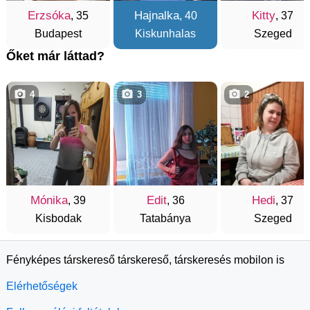
Erzsóka
Hajnalka
Kitty
, 35
, 40
, 37
Budapest
Kiskunhalas
Szeged
Őket már láttad?
4
3
2
Mónika
Edit
Hedi
, 39
, 36
, 37
Kisbodak
Tatabánya
Szeged
Fényképes társkereső társkereső, társkeresés mobilon is
Elérhetőségek