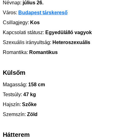
Névnap:
július 26.
Város:
Budapest társkereső
Csillagjegy:
Kos
Kapcsolati státusz:
Egyedülálló vagyok
Szexuális irányultság:
Heteroszexuális
Romantika:
Romantikus
Külsőm
Magasság:
158 cm
Testsúly:
47 kg
Hajszín:
Szőke
Szemszín:
Zöld
Hátterem