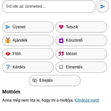
Üzenet
Tetszik
Ajándék
Köszöntő
Flört
Idézet
Kérdés
Elmentés
Elrejtés
Mottóm
Anna még nem írta le, hogy mi a mottója.
Kérdezd meg!