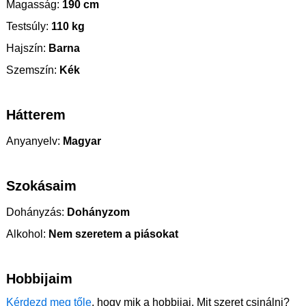
Magasság:
190 cm
Testsúly:
110 kg
Hajszín:
Barna
Szemszín:
Kék
Hátterem
Anyanyelv:
Magyar
Szokásaim
Dohányzás:
Dohányzom
Alkohol:
Nem szeretem a piásokat
Hobbijaim
Kérdezd meg tőle
, hogy mik a hobbijai. Mit szeret csinálni?