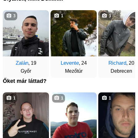
3
1
3
Zalán
Levente
Richard
, 19
, 24
, 20
Győr
Mezőtúr
Debrecen
Őket már láttad?
1
1
1