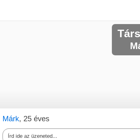
Tár
Má
Márk
, 25 éves