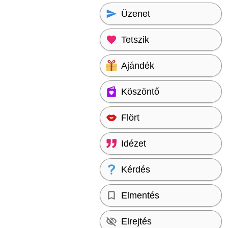
Üzenet
Tetszik
Ajándék
Köszöntő
Flört
Idézet
Kérdés
Elmentés
Elrejtés