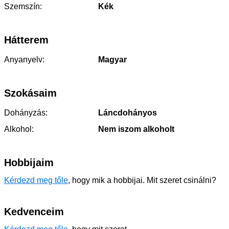
Szemszín:
Kék
Hátterem
Anyanyelv:
Magyar
Szokásaim
Dohányzás:
Láncdohányos
Alkohol:
Nem iszom alkoholt
Hobbijaim
Kérdezd meg tőle
, hogy mik a hobbijai. Mit szeret csinálni?
Kedvenceim