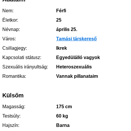
Nem:
Férfi
Életkor:
25
Névnap:
április 25.
Város:
Tamási társkereső
Csillagjegy:
Ikrek
Kapcsolati státusz:
Egyedülálló vagyok
Szexuális irányultság:
Heteroszexuális
Romantika:
Vannak pillanataim
Külsőm
Magasság:
175 cm
Testsúly:
60 kg
Hajszín:
Barna