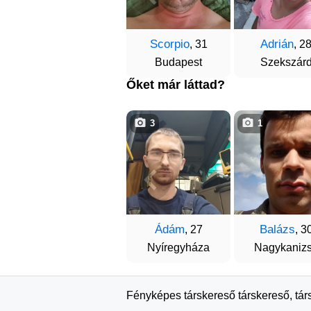
Scorpio
Adrián
, 31
, 2
Budapest
Szekszár
Őket már láttad?
3
1
Ádám
Balázs
, 27
, 3
Nyíregyháza
Nagykaniz
Fényképes társkereső társkereső, tár