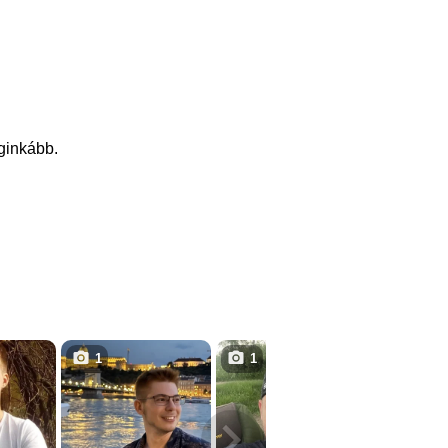
eginkább.
1
1
2