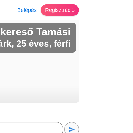
Belépés
Regisztráció
skereső Tamási
rk, 25 éves, férfi