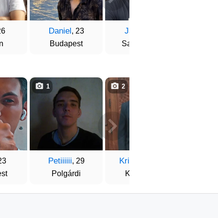
Daniel
János
Gerg
26
, 23
, 29
n
Budapest
Salgótarján
Buda
1
2
1
Petiiiiii
Krisztián
Istv
23
, 29
, 31
st
Polgárdi
Kaposvár
Ád