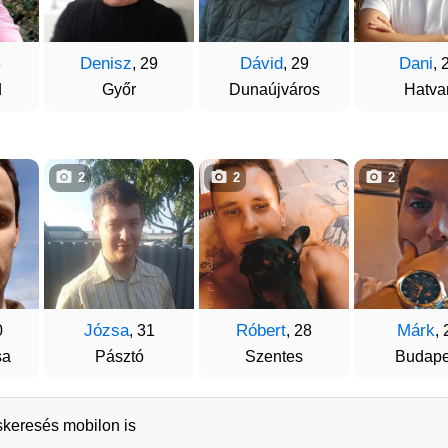
Denisz
Dávid
Dani
8
, 29
, 29
, 
d
Győr
Dunaújváros
Hatva
2
2
2
Józsa
Róbert
Márk
0
, 31
, 28
, 
sa
Pásztó
Szentes
Budape
skeresés mobilon is