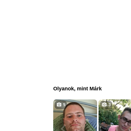
Olyanok, mint Márk
5
3