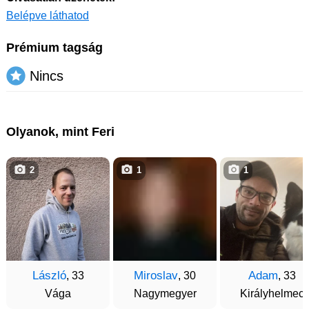
Belépve láthatod
Prémium tagság
Nincs
Olyanok, mint Feri
2
1
1
László
Miroslav
Adam
, 33
, 30
, 33
Vága
Nagymegyer
Királyhelmec