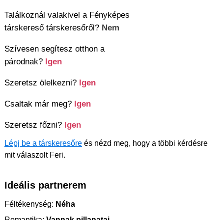
Találkoznál valakivel a Fényképes
társkereső társkeresőről?
Nem
Szívesen segítesz otthon a
párodnak?
Igen
Szeretsz ölelkezni?
Igen
Csaltak már meg?
Igen
Szeretsz főzni?
Igen
Lépj be a társkeresőre
és nézd meg, hogy a többi kérdésre
mit válaszolt Feri.
Ideális partnerem
Féltékenység:
Néha
Romantika:
Vannak pillanatai