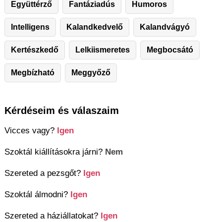
Együttérző
Fantáziadús
Humoros
Intelligens
Kalandkedvelő
Kalandvágyó
Kertészkedő
Lelkiismeretes
Megbocsátó
Megbízható
Meggyőző
Kérdéseim és válaszaim
Vicces vagy?
Igen
Szoktál kiállításokra járni?
Nem
Szereted a pezsgőt?
Igen
Szoktál álmodni?
Igen
Szereted a háziállatokat?
Igen