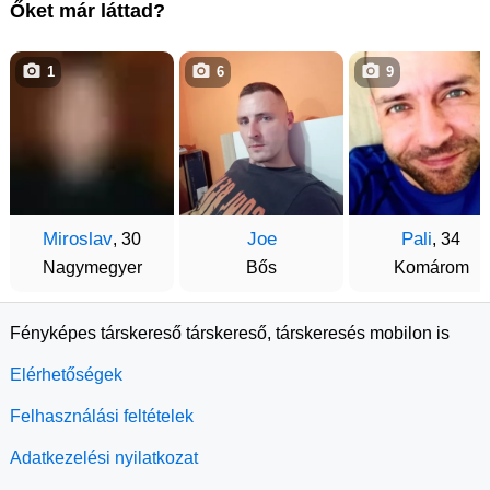
Őket már láttad?
1
6
9
Miroslav
Joe
Pali
, 30
, 34
Nagymegyer
Bős
Komárom
Fényképes társkereső társkereső, társkeresés mobilon is
Elérhetőségek
Felhasználási feltételek
Adatkezelési nyilatkozat