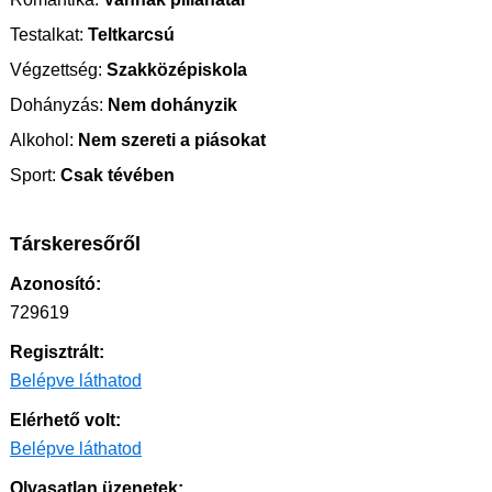
Testalkat:
Teltkarcsú
Végzettség:
Szakközépiskola
Dohányzás:
Nem dohányzik
Alkohol:
Nem szereti a piásokat
Sport:
Csak tévében
Társkeresőről
Azonosító:
729619
Regisztrált:
Belépve láthatod
Elérhető volt:
Belépve láthatod
Olvasatlan üzenetek: