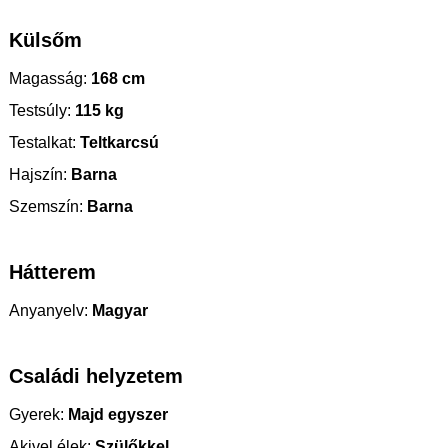
Külsőm
Magasság:
168 cm
Testsúly:
115 kg
Testalkat:
Teltkarcsú
Hajszín:
Barna
Szemszín:
Barna
Hátterem
Anyanyelv:
Magyar
Családi helyzetem
Gyerek:
Majd egyszer
Akivel élek:
Szülőkkel