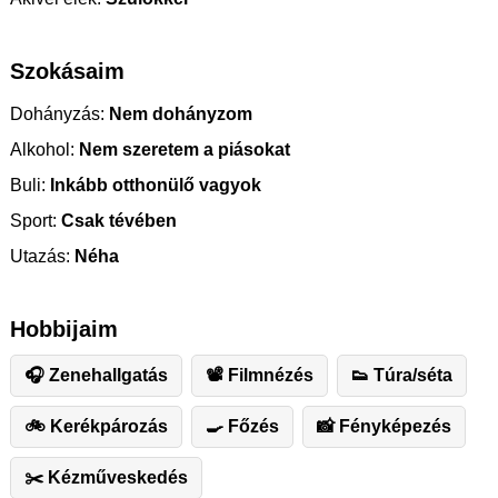
Szokásaim
Dohányzás:
Nem dohányzom
Alkohol:
Nem szeretem a piásokat
Buli:
Inkább otthonülő vagyok
Sport:
Csak tévében
Utazás:
Néha
Hobbijaim
🎧 Zenehallgatás
📽 Filmnézés
👟 Túra/séta
🚲 Kerékpározás
🍳 Főzés
📸 Fényképezés
✂️ ️Kézműveskedés