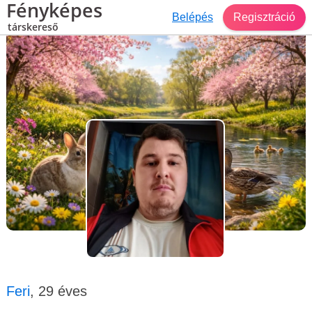
Fényképes
Belépés
Regisztráció
társkereső
Társkereső Pered
Feri, 29 éves, férfi
Feri
, 29 éves