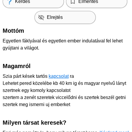
Kérdés
Elmentés
Elrejtés
Mottóm
Egyetlen fáklyával és egyetlen ember indulatával fel lehet
gyújtani a világot.
Magamról
Szia párt kések tartós
kapcsolat
ra
Lehetet pered közelébe kb 40 km ig és magyar nyelvű lányt
szertnek egy komoly kapcsolatot
szertem a zenét szeretek viccelődni és szertek beszél getni
szertek meg ismerni uj emberket
Milyen társat keresek?