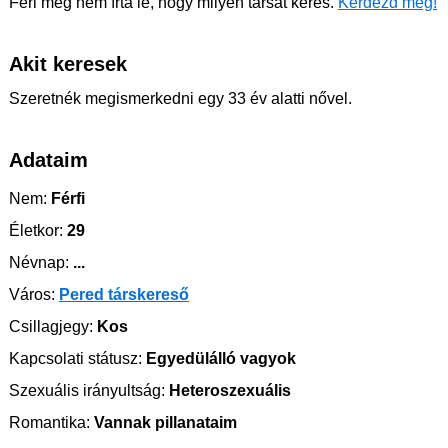
Feri még nem írta le, hogy milyen társat keres.
Kérdezd meg!
Akit keresek
Szeretnék megismerkedni egy 33 év alatti nővel.
Adataim
Nem:
Férfi
Életkor:
29
Névnap:
...
Város:
Pered társkereső
Csillagjegy:
Kos
Kapcsolati státusz:
Egyedülálló vagyok
Szexuális irányultság:
Heteroszexuális
Romantika:
Vannak pillanataim