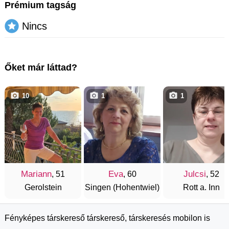
Prémium tagság
Nincs
Őket már láttad?
10
1
1
Mariann
Eva
Julcsi
, 51
, 60
, 52
Gerolstein
Singen (Hohentwiel)
Rott a. Inn
Fényképes társkereső társkereső, társkeresés mobilon is