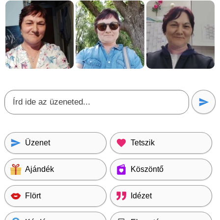
Üzenet
Tetszik
Ajándék
Köszöntő
Flört
Idézet