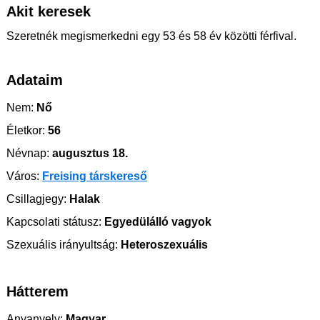
Akit keresek
Szeretnék megismerkedni egy 53 és 58 év közötti férfival.
Adataim
Nem:
Nő
Életkor:
56
Névnap:
augusztus 18.
Város:
Freising társkereső
Csillagjegy:
Halak
Kapcsolati státusz:
Egyedülálló vagyok
Szexuális irányultság:
Heteroszexuális
Hátterem
Anyanyelv:
Magyar