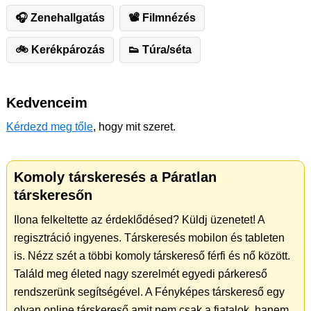
🎧 Zenehallgatás
📽 Filmnézés
🚲 Kerékpározás
👟 Túra/séta
Kedvenceim
Kérdezd meg tőle
, hogy mit szeret.
Komoly társkeresés a Páratlan
társkeresőn
Ilona felkeltette az érdeklődésed? Küldj üzenetet! A
regisztráció ingyenes. Társkeresés mobilon és tableten
is. Nézz szét a többi komoly társkereső férfi és nő között.
Találd meg életed nagy szerelmét egyedi párkereső
rendszerünk segítségével. A Fényképes társkereső egy
olyan online társkereső amit nem csak a fiatalok, hanem