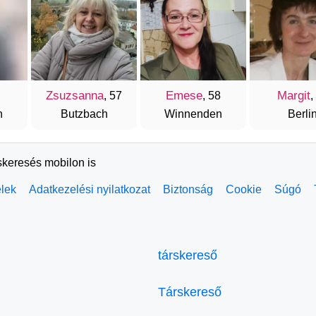
Zsuzsanna
Emese
Margit
, 57
, 58
,
n
Butzbach
Winnenden
Berli
skeresés mobilon is
elek
Adatkezelési nyilatkozat
Biztonság
Cookie
Súgó
társkereső
Társkereső