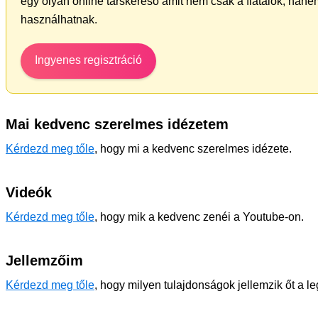
egy olyan online társkereső amit nem csak a fiatalok, hanem
használhatnak.
Ingyenes regisztráció
Mai kedvenc szerelmes idézetem
Kérdezd meg tőle
, hogy mi a kedvenc szerelmes idézete.
Videók
Kérdezd meg tőle
, hogy mik a kedvenc zenéi a Youtube-on.
Jellemzőim
Kérdezd meg tőle
, hogy milyen tulajdonságok jellemzik őt a l