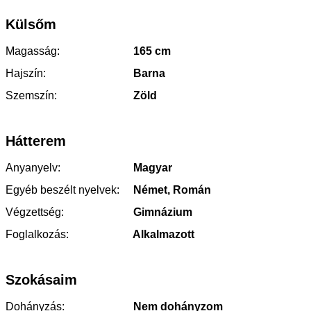
Külsőm
Magasság:
165 cm
Hajszín:
Barna
Szemszín:
Zöld
Hátterem
Anyanyelv:
Magyar
Egyéb beszélt nyelvek:
Német, Román
Végzettség:
Gimnázium
Foglalkozás:
Alkalmazott
Szokásaim
Dohányzás:
Nem dohányzom