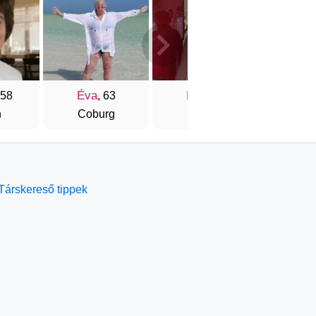
Éva
Éva
Julcs
 58
, 63
, 64
n
Coburg
Bretten
Rott 
Társkereső tippek