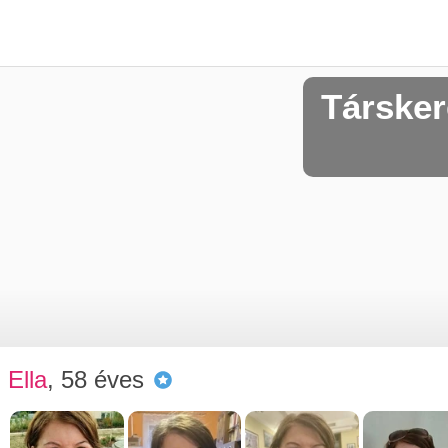
Társke
Ella
, 58 éves