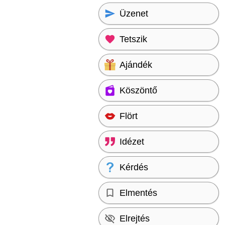
Üzenet
Tetszik
Ajándék
Köszöntő
Flört
Idézet
Kérdés
Elmentés
Elrejtés