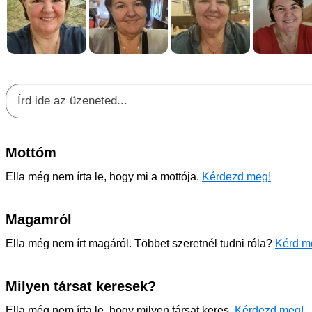
Mottóm
Ella még nem írta le, hogy mi a mottója.
Kérdezd meg!
Magamról
Ella még nem írt magáról. Többet szeretnél tudni róla?
Kérd me
Milyen társat keresek?
Ella még nem írta le, hogy milyen társat keres.
Kérdezd meg!