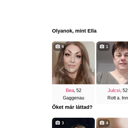
Olyanok, mint Ella
4
1
Bea
Julcsi
, 52
, 52
Gaggenau
Rott a. Inn
Őket már láttad?
3
4