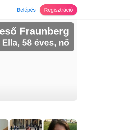
Belépés
Regisztráció
reső Fraunberg
Ella, 58 éves, nő