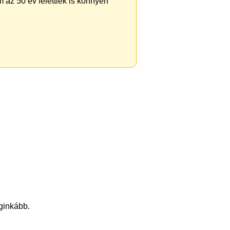
 az 50 év felettiek is könnyen
eginkább.