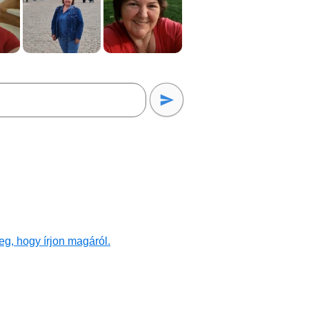
g, hogy írjon magáról.