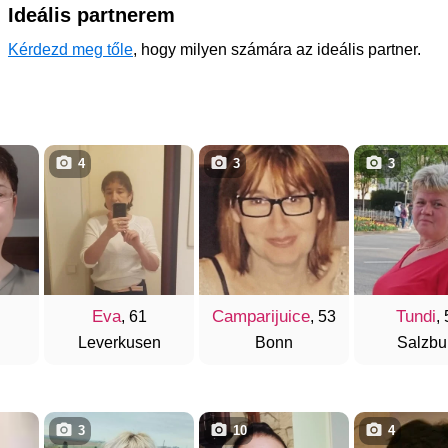
Ideális partnerem
Kérdezd meg tőle
, hogy milyen számára az ideális partner.
4
3
3
Eva
Camparijuice
Tundi
, 61
, 53
,
Leverkusen
Bonn
Salzbu
3
10
4