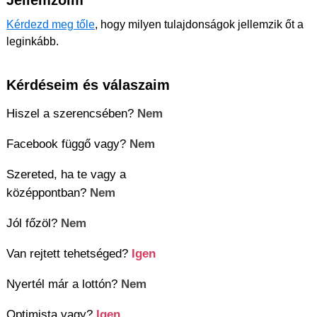
Kérdezd meg tőle
, hogy milyen tulajdonságok jellemzik őt a
leginkább.
Kérdéseim és válaszaim
Hiszel a szerencsében?
Nem
Facebook függő vagy?
Nem
Szereted, ha te vagy a
középpontban?
Nem
Jól főzöl?
Nem
Van rejtett tehetséged?
Igen
Nyertél már a lottón?
Nem
Optimista vagy?
Igen