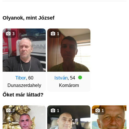
Olyanok, mint József
3
1
Tibor
István
, 60
, 54
Dunaszerdahely
Komárom
Őket már láttad?
3
1
1