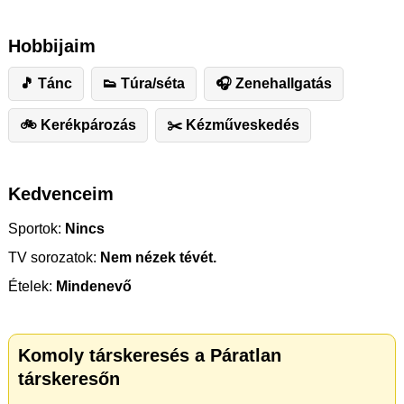
Hobbijaim
🎵 Tánc
👟 Túra/séta
🎧 Zenehallgatás
🚲 Kerékpározás
✂️ ️Kézműveskedés
Kedvenceim
Sportok:
Nincs
TV sorozatok:
Nem nézek tévét.
Ételek:
Mindenevő
Komoly társkeresés a Páratlan
társkeresőn