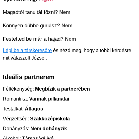
Magadtól tanultál főzni?
Nem
Könnyen dühbe gurulsz?
Nem
Festetted be már a hajad?
Nem
Lépj be a társkeresőre
és nézd meg, hogy a többi kérdésre
mit válaszolt József.
Ideális partnerem
Féltékenység:
Megbízik a partnerében
Romantika:
Vannak pillanatai
Testalkat:
Átlagos
Végzettség:
Szakközépiskola
Dohányzás:
Nem dohányzik
Alkohol:
Társasági ivó