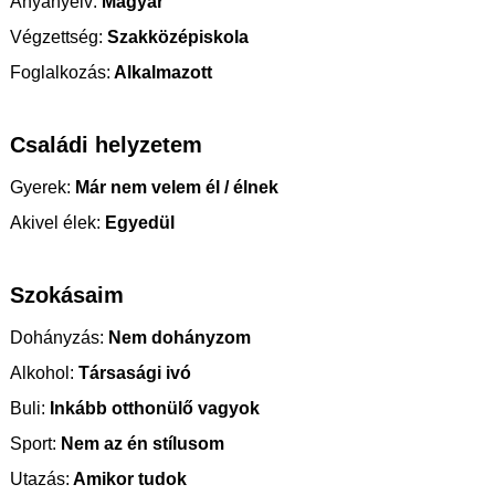
Anyanyelv:
Magyar
Végzettség:
Szakközépiskola
Foglalkozás:
Alkalmazott
Családi helyzetem
Gyerek:
Már nem velem él / élnek
Akivel élek:
Egyedül
Szokásaim
Dohányzás:
Nem dohányzom
Alkohol:
Társasági ivó
Buli:
Inkább otthonülő vagyok
Sport:
Nem az én stílusom
Utazás:
Amikor tudok