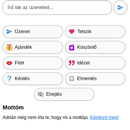
Üzenet
Tetszik
Ajándék
Köszöntő
Flört
Idézet
Kérdés
Elmentés
Elrejtés
Mottóm
Adrián még nem írta le, hogy mi a mottója.
Kérdezd meg!