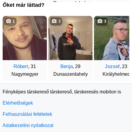
Dunaszerdahely
Őket már láttad?
1
3
3
Róbert
Benja
Jozsef
, 31
, 29
, 23
Nagymegyer
Dunaszerdahely
Királyhelmec
Fényképes társkereső társkereső, társkeresés mobilon is
Elérhetőségek
Felhasználási feltételek
Adatkezelési nyilatkozat