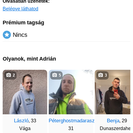
Olvasatlan üzenetek:
Belépve láthatod
Prémium tagság
Nincs
Olyanok, mint Adrián
2
5
3
László
Péterghostmadarasz
Benja
, 33
,
, 29
Vága
31
Dunaszerdahel