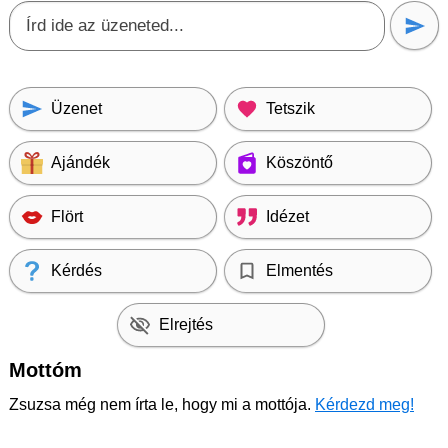
Üzenet
Tetszik
Ajándék
Köszöntő
Flört
Idézet
Kérdés
Elmentés
Elrejtés
Mottóm
Zsuzsa még nem írta le, hogy mi a mottója.
Kérdezd meg!