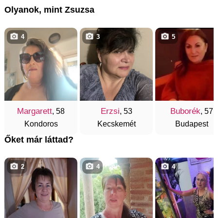
Olyanok, mint Zsuzsa
4
3
5
Margarett
Erzsi
Buborék
, 58
, 53
, 57
Kondoros
Kecskemét
Budapest
Őket már láttad?
2
4
4