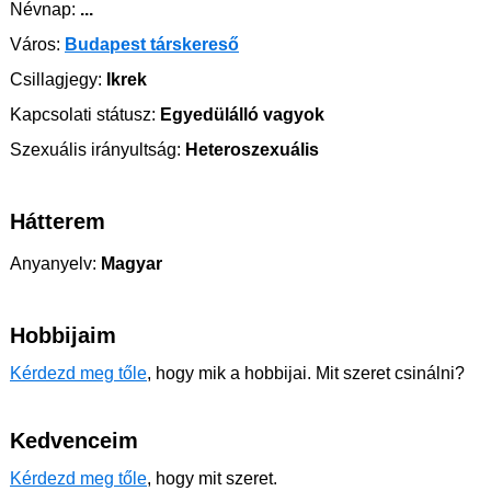
Névnap:
...
Város:
Budapest társkereső
Csillagjegy:
Ikrek
Kapcsolati státusz:
Egyedülálló vagyok
Szexuális irányultság:
Heteroszexuális
Hátterem
Anyanyelv:
Magyar
Hobbijaim
Kérdezd meg tőle
, hogy mik a hobbijai. Mit szeret csinálni?
Kedvenceim
Kérdezd meg tőle
, hogy mit szeret.