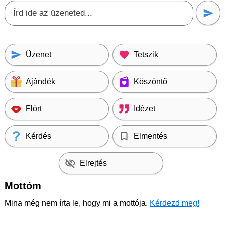
Üzenet
Tetszik
Ajándék
Köszöntő
Flört
Idézet
Kérdés
Elmentés
Elrejtés
Mottóm
Mina még nem írta le, hogy mi a mottója.
Kérdezd meg!