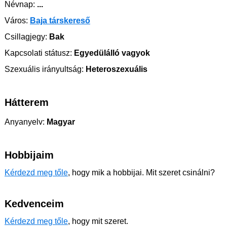
Névnap:
...
Város:
Baja társkereső
Csillagjegy:
Bak
Kapcsolati státusz:
Egyedülálló vagyok
Szexuális irányultság:
Heteroszexuális
Hátterem
Anyanyelv:
Magyar
Hobbijaim
Kérdezd meg tőle
, hogy mik a hobbijai. Mit szeret csinálni?
Kedvenceim
Kérdezd meg tőle
, hogy mit szeret.