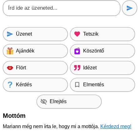
Üzenet
Tetszik
Ajándék
Köszöntő
Flört
Idézet
Kérdés
Elmentés
Elrejtés
Mottóm
Mariann még nem írta le, hogy mi a mottója.
Kérdezd meg!