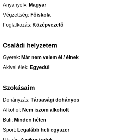
Anyanyelv:
Magyar
Végzettség:
Főiskola
Foglalkozás:
Középvezető
Családi helyzetem
Gyerek:
Már nem velem él / élnek
Akivel élek:
Egyedül
Szokásaim
Dohányzás:
Társasági dohányos
Alkohol:
Nem iszom alkoholt
Buli:
Minden héten
Sport:
Legalább heti egyszer
Utazás:
Amikor tudok