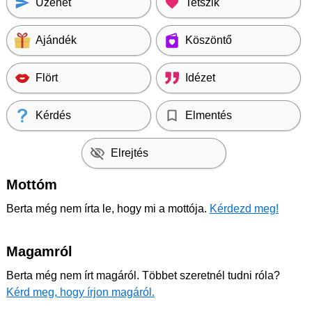
Üzenet
Tetszik
Ajándék
Köszöntő
Flört
Idézet
Kérdés
Elmentés
Elrejtés
Mottóm
Berta még nem írta le, hogy mi a mottója.
Kérdezd meg!
Magamról
Berta még nem írt magáról. Többet szeretnél tudni róla?
Kérd meg, hogy írjon magáról.