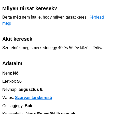
Milyen társat keresek?
Berta még nem írta le, hogy milyen társat keres.
Kérdezd
meg!
Akit keresek
Szeretnék megismerkedni egy 40 és 56 év közötti férfival.
Adataim
Nem:
Nő
Életkor:
56
Névnap:
augusztus 6.
Város:
Szarvas társkereső
Csillagjegy:
Bak
Kapcsolati státusz:
Egyedülálló vagyok