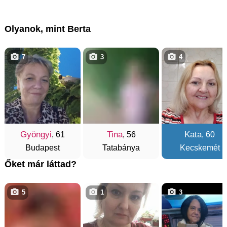
Olyanok, mint Berta
7
3
4
Gyöngyi
Tina
Kata
, 61
, 56
, 60
Budapest
Tatabánya
Kecskemét
Őket már láttad?
5
1
3