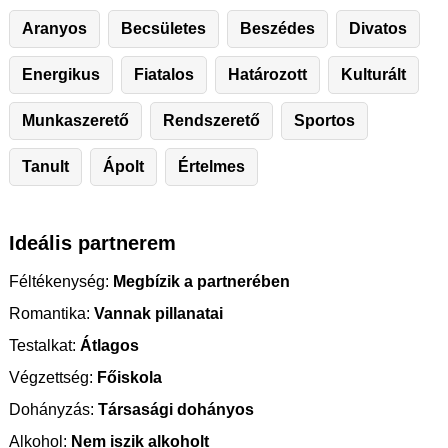
Aranyos
Becsületes
Beszédes
Divatos
Energikus
Fiatalos
Határozott
Kulturált
Munkaszerető
Rendszerető
Sportos
Tanult
Ápolt
Értelmes
Ideális partnerem
Féltékenység:
Megbízik a partnerében
Romantika:
Vannak pillanatai
Testalkat:
Átlagos
Végzettség:
Főiskola
Dohányzás:
Társasági dohányos
Alkohol:
Nem iszik alkoholt