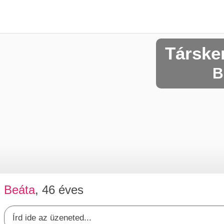
Társke
B
Beáta
, 46 éves