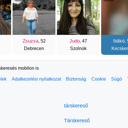
Zsuzsa
Judo
Ildikó
, 52
, 47
,
Debrecen
Szolnok
Kecske
skeresés mobilon is
elek
Adatkezelési nyilatkozat
Biztonság
Cookie
Súgó
társkereső
Társkereső