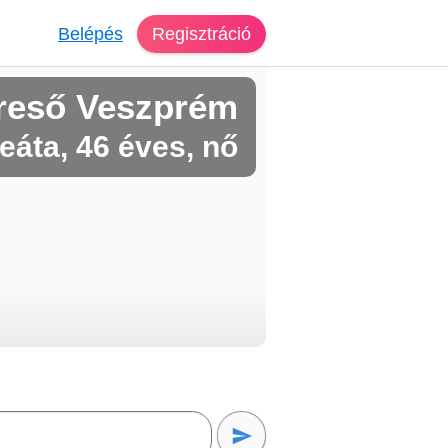
Belépés
Regisztráció
reső Veszprém
eáta, 46 éves, nő