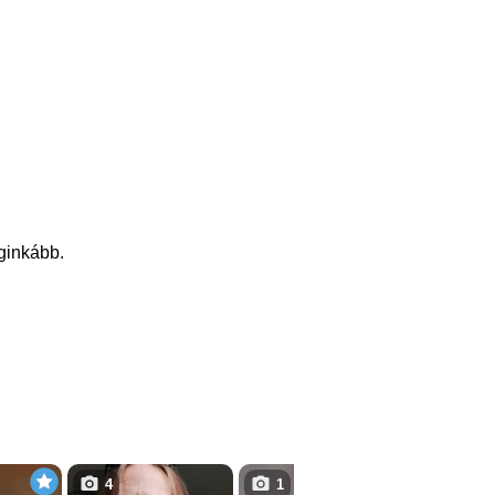
eginkább.
4
1
3