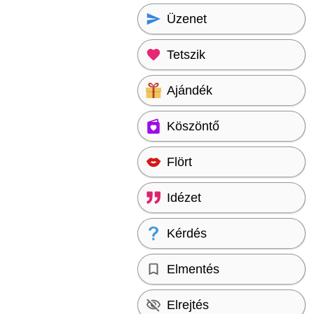
Üzenet
Tetszik
Ajándék
Köszöntő
Flört
Idézet
Kérdés
Elmentés
Elrejtés