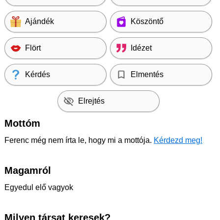
Ajándék
Köszöntő
Flört
Idézet
Kérdés
Elmentés
Elrejtés
Mottóm
Ferenc még nem írta le, hogy mi a mottója.
Kérdezd meg!
Magamról
Egyedul elő vagyok
Milyen társat keresek?