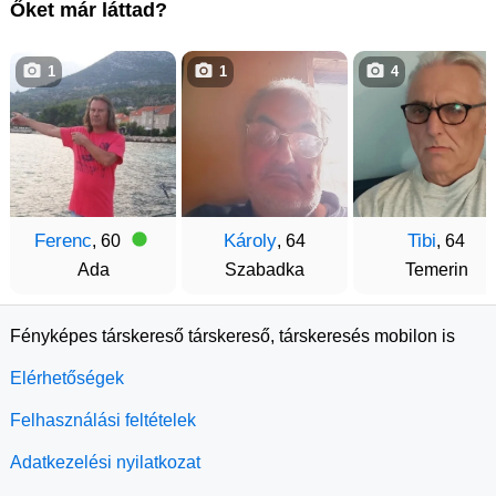
Őket már láttad?
1
1
4
Ferenc
Károly
Tibi
, 60
, 64
, 64
Ada
Szabadka
Temerin
Fényképes társkereső társkereső, társkeresés mobilon is
Elérhetőségek
Felhasználási feltételek
Adatkezelési nyilatkozat