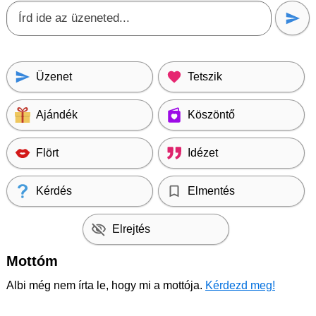
Üzenet
Tetszik
Ajándék
Köszöntő
Flört
Idézet
Kérdés
Elmentés
Elrejtés
Mottóm
Albi még nem írta le, hogy mi a mottója.
Kérdezd meg!