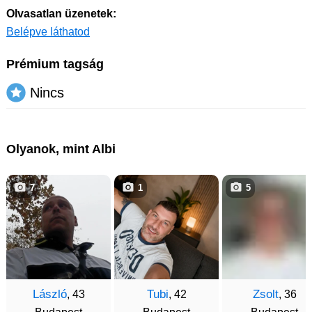
Olvasatlan üzenetek:
Belépve láthatod
Prémium tagság
Nincs
Olyanok, mint Albi
7
1
5
László
Tubi
Zsolt
, 43
, 42
, 36