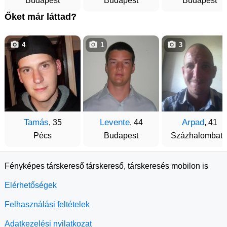
Budapest
Budapest
Budapest
Őket már láttad?
4
1
3
Tamás
Levente
Arpad
, 35
, 44
, 41
Pécs
Budapest
Százhalombatt
Fényképes társkereső társkereső, társkeresés mobilon is
Elérhetőségek
Felhasználási feltételek
Adatkezelési nyilatkozat