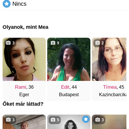
Nincs
Olyanok, mint Mea
3
9
2
Rami
Edit
Tímea
, 36
, 44
, 45
Eger
Budapest
Kazincbarcika
Őket már láttad?
3
5
3