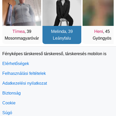
Tímea
Melinda
Heni
, 39
, 39
, 45
Mosonmagyaróvár
Leányfalu
Gyöngyös
Fényképes társkereső társkereső, társkeresés mobilon is
Elérhetőségek
Felhasználási feltételek
Adatkezelési nyilatkozat
Biztonság
Cookie
Súgó