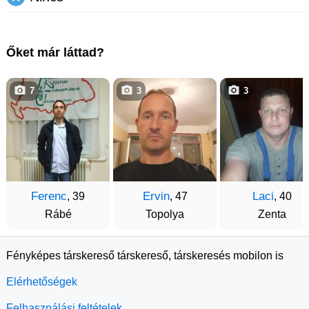
Őket már láttad?
7
3
3
Ferenc
Ervin
Laci
, 39
, 47
, 40
Rábé
Topolya
Zenta
Fényképes társkereső társkereső, társkeresés mobilon is
Elérhetőségek
Felhasználási feltételek