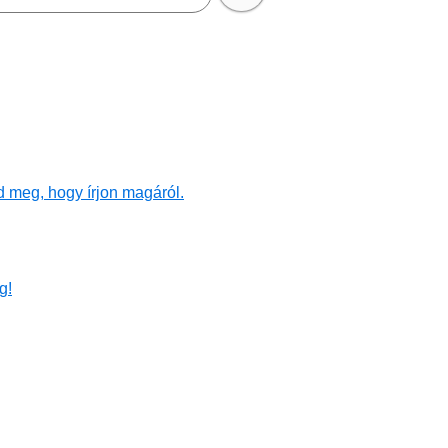
d meg, hogy írjon magáról.
g!