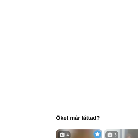
Őket már láttad?
4
3