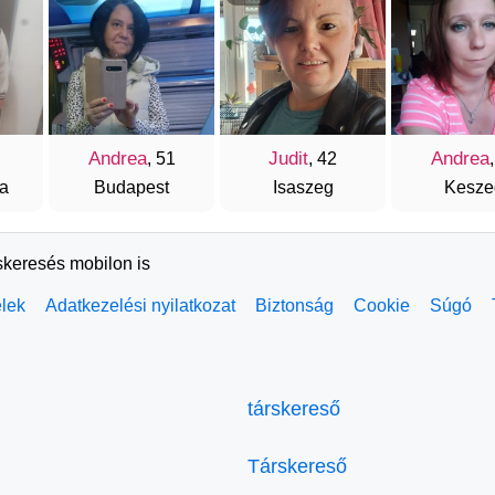
Andrea
Judit
Andrea
, 51
, 42
a
Budapest
Isaszeg
Kesze
skeresés mobilon is
elek
Adatkezelési nyilatkozat
Biztonság
Cookie
Súgó
társkereső
Társkereső