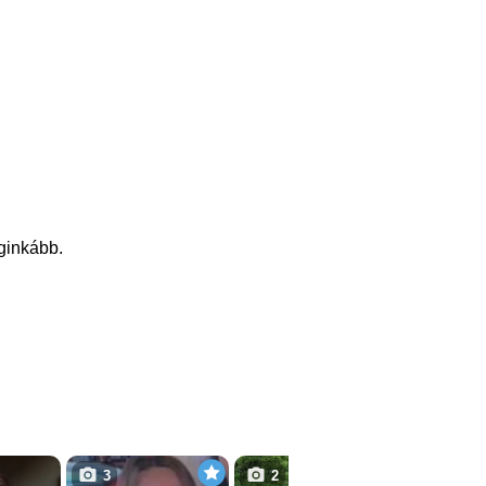
eginkább.
3
2
3