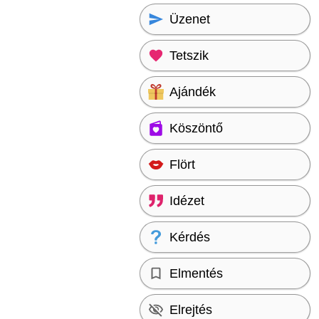
Üzenet
Tetszik
Ajándék
Köszöntő
Flört
Idézet
Kérdés
Elmentés
Elrejtés