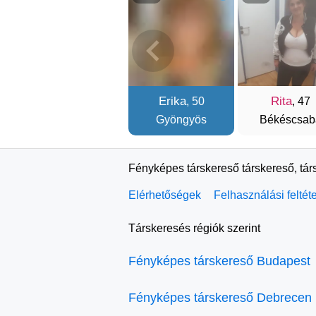
Erika
Rita
, 50
, 47
Gyöngyös
Békéscsab
Fényképes társkereső társkereső, tár
Elérhetőségek
Felhasználási feltét
Társkeresés régiók szerint
Fényképes társkereső Budapest
Fényképes társkereső Debrecen