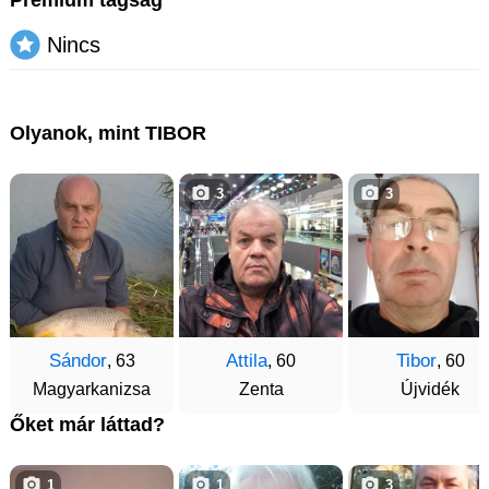
Nincs
Olyanok, mint TIBOR
3
3
Sándor
Attila
Tibor
, 63
, 60
, 60
Magyarkanizsa
Zenta
Újvidék
Őket már láttad?
1
1
3