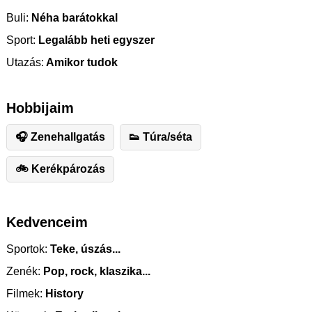
Buli:
Néha barátokkal
Sport:
Legalább heti egyszer
Utazás:
Amikor tudok
Hobbijaim
🎧 Zenehallgatás
👟 Túra/séta
🚲 Kerékpározás
Kedvenceim
Sportok:
Teke, úszás...
Zenék:
Pop, rock, klaszika...
Filmek:
History