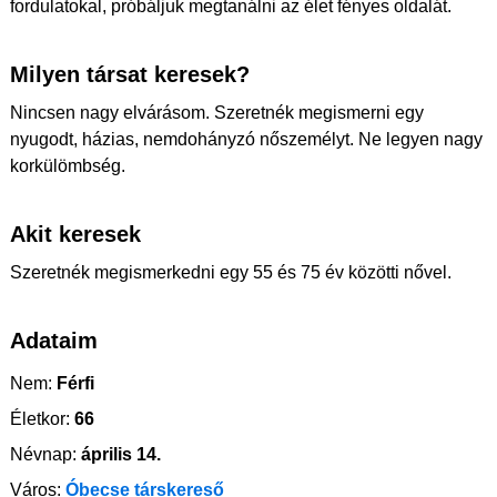
fordulatokal, próbáljuk megtanálni az élet fényes oldalát.
Milyen társat keresek?
Nincsen nagy elvárásom. Szeretnék megismerni egy
nyugodt, házias, nemdohányzó nőszemélyt. Ne legyen nagy
korkülömbség.
Akit keresek
Szeretnék megismerkedni egy 55 és 75 év közötti nővel.
Adataim
Nem:
Férfi
Életkor:
66
Névnap:
április 14.
Város:
Óbecse társkereső