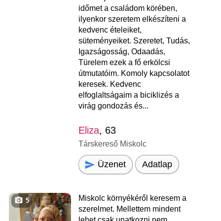
időmet a családom körében,
ilyenkor szeretem elkészíteni a
kedvenc ételeiket,
süteményeiket. Szeretet, Tudás,
Igazságosság, Odaadás,
Türelem ezek a fő erkölcsi
útmutatóim. Komoly kapcsolatot
keresek. Kedvenc
elfoglaltságaim a biciklizés a
virág gondozás és...
Eliza
, 63
Társkereső Miskolc
Üzenet
Adatlap
Miskolc környékéről keresem a
5
szerelmet. Mellettem mindent
lehet csak unatkozni nem.