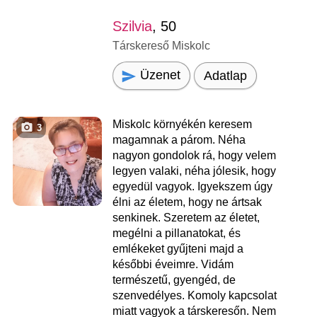
Szilvia
, 50
Társkereső Miskolc
Üzenet
Adatlap
Miskolc környékén keresem
3
magamnak a párom. Néha
nagyon gondolok rá, hogy velem
legyen valaki, néha jólesik, hogy
egyedül vagyok. Igyekszem úgy
élni az életem, hogy ne ártsak
senkinek. Szeretem az életet,
megélni a pillanatokat, és
emlékeket gyűjteni majd a
későbbi éveimre. Vidám
természetű, gyengéd, de
szenvedélyes. Komoly kapcsolat
miatt vagyok a társkeresőn. Nem