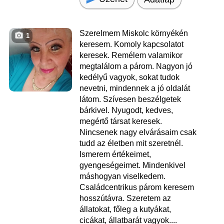
Szerelmem Miskolc környékén
1
keresem. Komoly kapcsolatot
keresek. Remélem valamikor
megtalálom a párom. Nagyon jó
kedélyű vagyok, sokat tudok
nevetni, mindennek a jó oldalát
látom. Szívesen beszélgetek
bárkivel. Nyugodt, kedves,
megértő társat keresek.
Nincsenek nagy elvárásaim csak
tudd az életben mit szeretnél.
Ismerem értékeimet,
gyengeségeimet. Mindenkivel
máshogyan viselkedem.
Családcentrikus párom keresem
hosszútávra. Szeretem az
állatokat, főleg a kutyákat,
cicákat, állatbarát vagyok....