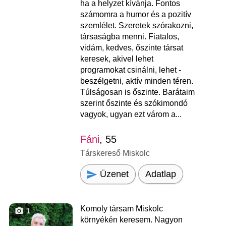
ha a helyzet kívánja. Fontos
számomra a humor és a pozitív
szemlélet. Szeretek szórakozni,
társaságba menni. Fiatalos,
vidám, kedves, őszinte társat
keresek, akivel lehet
programokat csinálni, lehet -
beszélgetni, aktív minden téren.
Túlságosan is őszinte. Barátaim
szerint őszinte és szókimondó
vagyok, ugyan ezt várom a...
Fáni
, 55
Társkereső Miskolc
Üzenet
Adatlap
Komoly társam Miskolc
1
környékén keresem. Nagyon