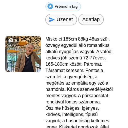
Prémium tag
Üzenet
Adatlap
Miskolci 185cm 88kg 48as szül.
6
özvegy egyedül álló romantikus
alkatú nyugdíjas vagyok. A valódi
kedves jóhiszemű 72-77éves,
165-180cm közötti Páromat,
Társamat keresem. Fontos a
szeretet, a gyengédség, a
megértés az empátia egy szó a
harmónia. Káros szenvedélyektől
mentes vagyok. A párkapcsolat
rendkívül fontos számomra.
Őszinte hűséges, Igényes,
kedves, intelligens, típusú
vagyok, a hasonlóság kellemes
lenne. Kiskertet gondozok, állat