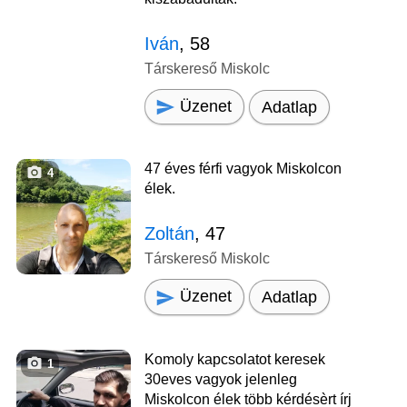
Iván
, 58
Társkereső Miskolc
Üzenet
Adatlap
47 éves férfi vagyok Miskolcon
4
élek.
Zoltán
, 47
Társkereső Miskolc
Üzenet
Adatlap
Komoly kapcsolatot keresek
1
30eves vagyok jelenleg
Miskolcon élek több kérdésèrt írj