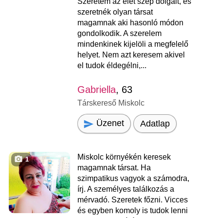
Szeretem az élet szép dolgait, és
szeretnék olyan társat
magamnak aki hasonló módon
gondolkodik. A szerelem
mindenkinek kijelöli a megfelelő
helyet. Nem azt keresem akivel
el tudok éldegélni,...
Gabriella
, 63
Társkereső Miskolc
Üzenet
Adatlap
Miskolc környékén keresek
1
magamnak társat. Ha
szimpatikus vagyok a számodra,
írj. A személyes találkozás a
mérvadó. Szeretek főzni. Vicces
és egyben komoly is tudok lenni