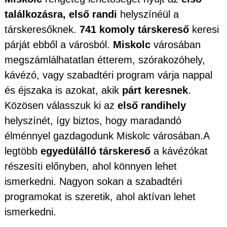
találkozásra, első randi
helyszínéül a
társkeresőknek.
741 komoly társkereső
keresi
párját ebből a városból.
Miskolc
városában
megszámlálhatatlan étterem, szórakozóhely,
kávézó, vagy szabadtéri program várja nappal
és éjszaka is azokat, akik
párt keresnek
.
Közösen válasszuk ki az
első randihely
helyszínét, így biztos, hogy maradandó
élménnyel gazdagodunk Miskolc városában.A
legtöbb
egyedülálló társkereső
a kávézókat
részesíti előnyben, ahol könnyen lehet
ismerkedni. Nagyon sokan a szabadtéri
programokat is szeretik, ahol aktívan lehet
ismerkedni.