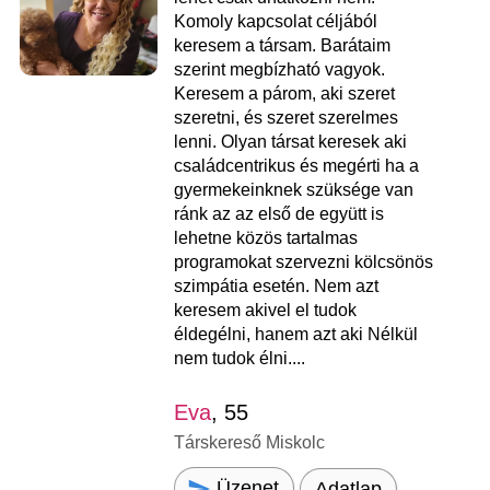
Komoly kapcsolat céljából
keresem a társam. Barátaim
szerint megbízható vagyok.
Keresem a párom, aki szeret
szeretni, és szeret szerelmes
lenni. Olyan társat keresek aki
családcentrikus és megérti ha a
gyermekeinknek szüksége van
ránk az az első de együtt is
lehetne közös tartalmas
programokat szervezni kölcsönös
szimpátia esetén. Nem azt
keresem akivel el tudok
éldegélni, hanem azt aki Nélkül
nem tudok élni....
Eva
, 55
Társkereső Miskolc
Üzenet
Adatlap