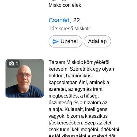
Miskolcon élek
Csanád
, 22
Társkereső Miskolc
Üzenet
Adatlap
Társam Miskolc környékéről
1
keresem. Szeretnék egy olyan
boldog, harmónikus
kapcsolatban élni, aminek a
szeretet, az egymás iránti
megbecsülés, a hűség,
őszinteség és a bizalom az
alapja. Kulturált, intelligens
vagyok, bízom a klasszikus
társkeresésben. Szép az élet
csak tudni kell megélni, értékelni
és jól kihasználni a szabadidőt.