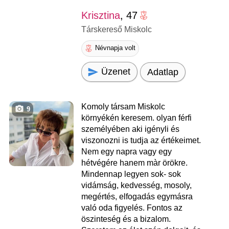
Krisztina
, 47
Társkereső Miskolc
Névnapja volt
Üzenet
Adatlap
Komoly társam Miskolc
9
környékén keresem. olyan férfi
személyében aki igényli és
viszonozni is tudja az értékeimet.
Nem egy napra vagy egy
hétvégére hanem màr örökre.
Mindennap legyen sok- sok
vidámság, kedvesség, mosoly,
megértés, elfogadás egymásra
való oda figyelés. Fontos az
öszinteség és a bizalom.