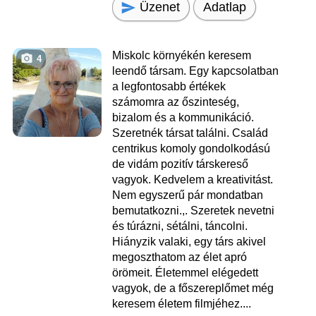
Üzenet
Adatlap
Miskolc környékén keresem
4
leendő társam. Egy kapcsolatban
a legfontosabb értékek
számomra az őszinteség,
bizalom és a kommunikáció.
Szeretnék társat találni. Család
centrikus komoly gondolkodású
de vidám pozitív társkereső
vagyok. Kedvelem a kreativitást.
Nem egyszerű pár mondatban
bemutatkozni.,. Szeretek nevetni
és túrázni, sétálni, táncolni.
Hiányzik valaki, egy társ akivel
megoszthatom az élet apró
örömeit. Életemmel elégedett
vagyok, de a főszereplőmet még
keresem életem filmjéhez....