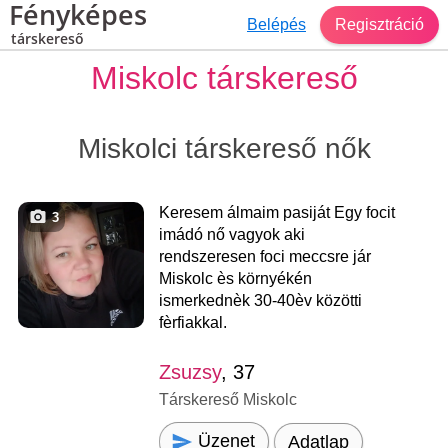
Fényképes
Belépés
Regisztráció
társkereső
Miskolc társkereső
Miskolci társkereső nők
Keresem álmaim pasiját Egy focit
3
imádó nő vagyok aki
rendszeresen foci meccsre jár
Miskolc ès környékén
ismerkednèk 30-40èv közötti
fèrfiakkal.
Zsuzsy
, 37
Társkereső Miskolc
Üzenet
Adatlap