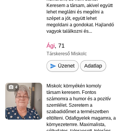
Keresem a társam, akivel együtt
lehet meglátni és megélni a
szépet a jót, együtt lehet
megoldani a gondokat. Hajlandó
vagyok találkozni és...
Ági
, 71
Társkereső Miskolc
Üzenet
Adatlap
Miskolc környékén komoly
4
társam keresem. Fontos
számomra a humor és a pozitív
szemlélet. Szeretem a
szabadidőmet a természetben
eltölteni. Odafigyelek magamra, a
környezetemre. Maximalista,
céltudatos, talpraesett, toleráns,