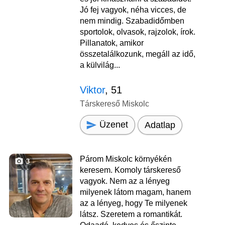
Jó fej vagyok, néha vicces, de
nem mindig. Szabadidőmben
sportolok, olvasok, rajzolok, írok.
Pillanatok, amikor
összetalálkozunk, megáll az idő,
a külvilág...
Viktor
, 51
Társkereső Miskolc
Üzenet
Adatlap
Párom Miskolc környékén
3
keresem. Komoly társkereső
vagyok. Nem az a lényeg
milyenek látom magam, hanem
az a lényeg, hogy Te milyenek
látsz. Szeretem a romantikát.