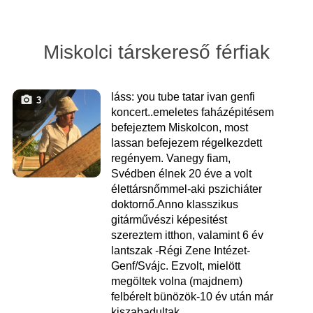
Miskolci társkereső férfiak
láss: you tube tatar ivan genfi
3
koncert..emeletes faházépitésem
befejeztem Miskolcon, most
lassan befejezem régelkezdett
regényem. Vanegy fiam,
Svédben élnek 20 éve a volt
élettársnőmmel-aki pszichiáter
doktornő.Anno klasszikus
gitárművészi képesitést
szereztem itthon, valamint 6 év
lantszak -Régi Zene Intézet-
Genf/Svájc. Ezvolt, mielött
megöltek volna (majdnem)
felbérelt bünözök-10 év után már
kiszabadultak.