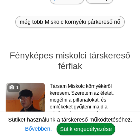
még több Miskolc környéki párkereső nő
Fényképes miskolci társkereső
férfiak
Társam Miskolc környékéről
1
keresem. Szeretem az életet,
megélni a pillanatokat, és
emlékeket gyűjteni majd a
későbbi éveimre. Az élet teljes
Sütiket használunk a társkereső működtetéséhez.
megéléséhez hiányzik egy társ,
lehet itt megtaláljuk egymást.
Bővebben.
Sütik engedélyezése
Kedves és őszinte embernek