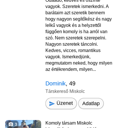
Odaadó, kedves és őszinte
vagyok. Szeretek ismerkedni. A
barátaim azt szeretik bennem
hogy nagyon segítőkész és nagy
lelkű vagyok és a helyzettől
függően komoly is ha arról van
szó. Nem szeretek szerepelni.
Nagyon szeretek táncolni.
Kedves, vicces, romantikus
vagyok. Ismerkedjünk,
megmutatom neked, hogy milyen
az értékrendem, milyen...
Dominik
, 49
Társkereső Miskolc
Üzenet
Adatlap
Komoly társam Miskolc
3