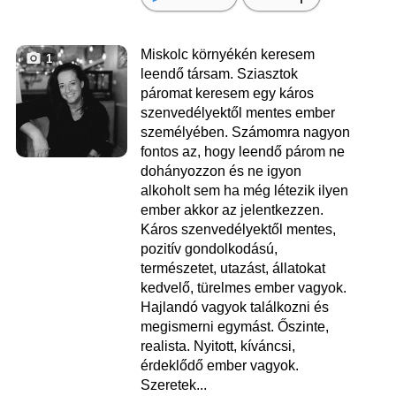
Miskolc környékén keresem
1
leendő társam. Sziasztok
páromat keresem egy káros
szenvedélyektől mentes ember
személyében. Számomra nagyon
fontos az, hogy leendő párom ne
dohányozzon és ne igyon
alkoholt sem ha még létezik ilyen
ember akkor az jelentkezzen.
Káros szenvedélyektől mentes,
pozitív gondolkodású,
természetet, utazást, állatokat
kedvelő, türelmes ember vagyok.
Hajlandó vagyok találkozni és
megismerni egymást. Őszinte,
realista. Nyitott, kíváncsi,
érdeklődő ember vagyok.
Szeretek...