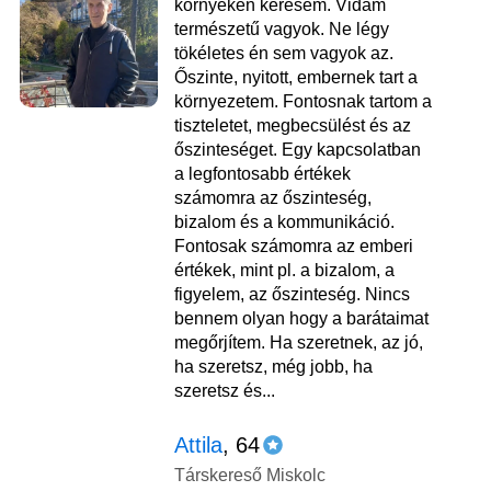
környékén keresem. Vidám
természetű vagyok. Ne légy
tökéletes én sem vagyok az.
Őszinte, nyitott, embernek tart a
környezetem. Fontosnak tartom a
tiszteletet, megbecsülést és az
őszinteséget. Egy kapcsolatban
a legfontosabb értékek
számomra az őszinteség,
bizalom és a kommunikáció.
Fontosak számomra az emberi
értékek, mint pl. a bizalom, a
figyelem, az őszinteség. Nincs
bennem olyan hogy a barátaimat
megőrjítem. Ha szeretnek, az jó,
ha szeretsz, még jobb, ha
szeretsz és...
Attila
, 64
Társkereső Miskolc