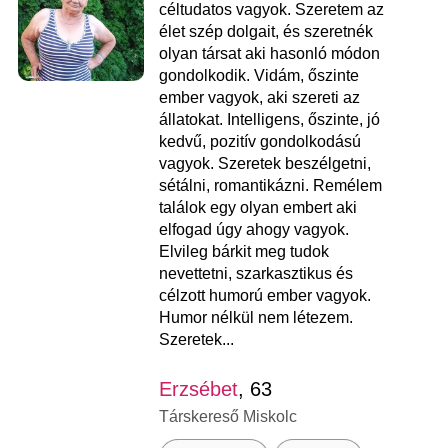
céltudatos vagyok. Szeretem az
élet szép dolgait, és szeretnék
olyan társat aki hasonló módon
gondolkodik. Vidám, őszinte
ember vagyok, aki szereti az
állatokat. Intelligens, őszinte, jó
kedvű, pozitív gondolkodású
vagyok. Szeretek beszélgetni,
sétálni, romantikázni. Remélem
találok egy olyan embert aki
elfogad úgy ahogy vagyok.
Elvileg bárkit meg tudok
nevettetni, szarkasztikus és
célzott humorú ember vagyok.
Humor nélkül nem létezem.
Szeretek...
Erzsébet
, 63
Társkereső Miskolc