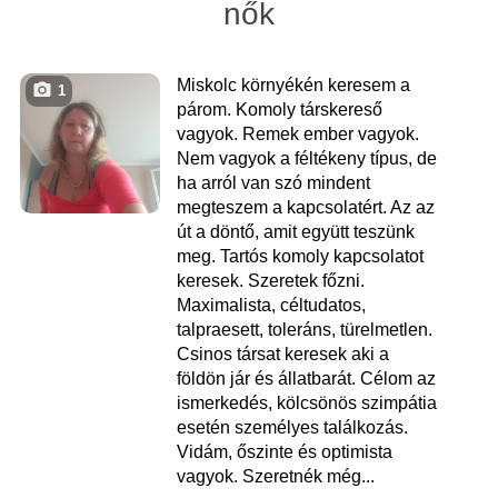
nők
Miskolc környékén keresem a
1
párom. Komoly társkereső
vagyok. Remek ember vagyok.
Nem vagyok a féltékeny típus, de
ha arról van szó mindent
megteszem a kapcsolatért. Az az
út a döntő, amit együtt teszünk
meg. Tartós komoly kapcsolatot
keresek. Szeretek főzni.
Maximalista, céltudatos,
talpraesett, toleráns, türelmetlen.
Csinos társat keresek aki a
földön jár és állatbarát. Célom az
ismerkedés, kölcsönös szimpátia
esetén személyes találkozás.
Vidám, őszinte és optimista
vagyok. Szeretnék még...