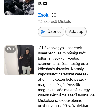
puszi
Zsolt
, 30
Társkereső Miskolc
Üzenet
Adatlap
„21 éves vagyok, szeretek
1
ismerkedni és minőségi időt
tölteni másokkal. Fontos
számomra az őszinteség és a
kölcsönös tisztelet. Komoly
kapcsolatot/barátokat keresek,
ahol mindketten beletesszük
magunkat, és jól érezzük
magunkat. Vác melett élek egy
kisebb kért város szerű faluba, de
Miskolcra járok egyetemre
úgyhogy most 90 százalékban