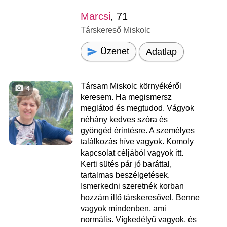
Marcsi
, 71
Társkereső Miskolc
Üzenet
Adatlap
Társam Miskolc környékéről
4
keresem. Ha megismersz
meglátod és megtudod. Vágyok
néhány kedves szóra és
gyöngéd érintésre. A személyes
találkozás híve vagyok. Komoly
kapcsolat céljából vagyok itt.
Kerti sütés pár jó baráttal,
tartalmas beszélgetések.
Ismerkedni szeretnék korban
hozzám illő társkeresővel. Benne
vagyok mindenben, ami
normális. Vígkedélyű vagyok, és