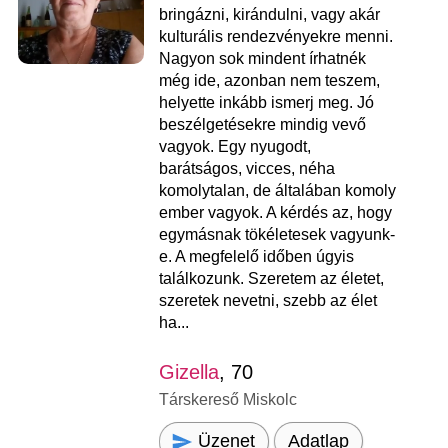
bringázni, kirándulni, vagy akár
kulturális rendezvényekre menni.
Nagyon sok mindent írhatnék
még ide, azonban nem teszem,
helyette inkább ismerj meg. Jó
beszélgetésekre mindig vevő
vagyok. Egy nyugodt,
barátságos, vicces, néha
komolytalan, de általában komoly
ember vagyok. A kérdés az, hogy
egymásnak tökéletesek vagyunk-
e. A megfelelő időben úgyis
találkozunk. Szeretem az életet,
szeretek nevetni, szebb az élet
ha...
Gizella
, 70
Társkereső Miskolc
Üzenet
Adatlap