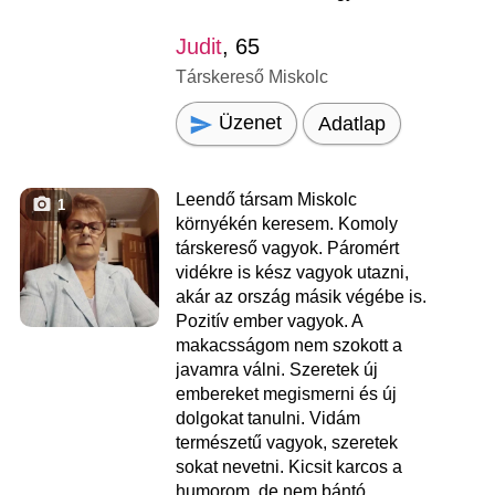
Judit
, 65
Társkereső Miskolc
Üzenet
Adatlap
Leendő társam Miskolc
1
környékén keresem. Komoly
társkereső vagyok. Páromért
vidékre is kész vagyok utazni,
akár az ország másik végébe is.
Pozitív ember vagyok. A
makacsságom nem szokott a
javamra válni. Szeretek új
embereket megismerni és új
dolgokat tanulni. Vidám
természetű vagyok, szeretek
sokat nevetni. Kicsit karcos a
humorom, de nem bántó.