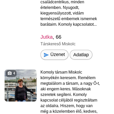
családcentrikus, minden
értelemben. Nyugodt,
kiegyensúlyozott, vidám
természetű embernek ismernek
barátaim. Komoly kapcsolatot...
Jutka
, 66
Társkereső Miskolc
Üzenet
Adatlap
Komoly társam Miskolc
4
környékén keresem. Remélem
megtalálom a társam, a nagy Ő-t,
aki engem keres. Másoknak
szeretek segíteni. Komoly
kapcsolat céljából regisztráltam
az oldalra. Hiszem, hogy van
még a közelemben élő, kedves,