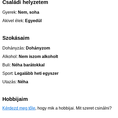
Családi helyzetem
Gyerek:
Nem, soha
Akivel élek:
Egyedül
Szokásaim
Dohányzás:
Dohányzom
Alkohol:
Nem iszom alkoholt
Buli:
Néha barátokkal
Sport:
Legalább heti egyszer
Utazás:
Néha
Hobbijaim
Kérdezd meg tőle
, hogy mik a hobbijai. Mit szeret csinálni?