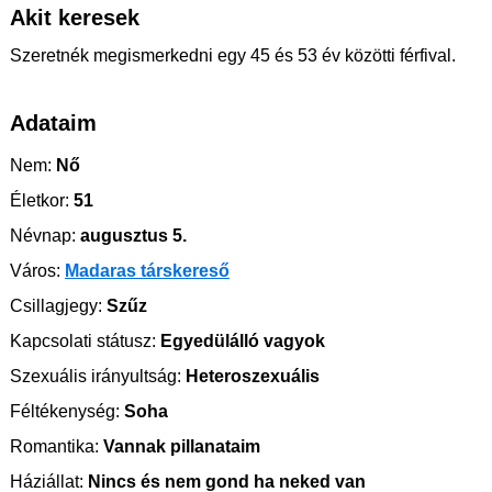
Akit keresek
Szeretnék megismerkedni egy 45 és 53 év közötti férfival.
Adataim
Nem:
Nő
Életkor:
51
Névnap:
augusztus 5.
Város:
Madaras társkereső
Csillagjegy:
Szűz
Kapcsolati státusz:
Egyedülálló vagyok
Szexuális irányultság:
Heteroszexuális
Féltékenység:
Soha
Romantika:
Vannak pillanataim
Háziállat:
Nincs és nem gond ha neked van