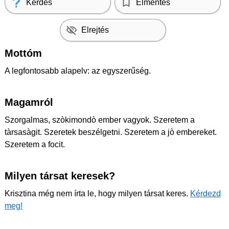
Kérdés
Elmentés
Elrejtés
Mottóm
A legfontosabb alapelv: az egyszerűség.
Magamról
Szorgalmas, szòkimondò ember vagyok. Szeretem a
tàrsasàgit. Szeretek beszélgetni. Szeretem a jò embereket.
Szeretem a focit.
Milyen társat keresek?
Krisztina még nem írta le, hogy milyen társat keres.
Kérdezd
meg!