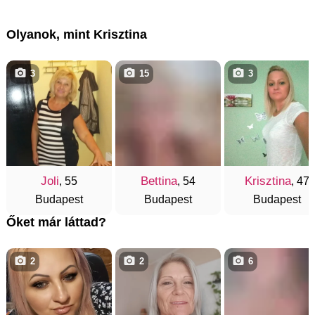
Olyanok, mint Krisztina
3
15
3
Joli
Bettina
Krisztina
, 55
, 54
, 47
Budapest
Budapest
Budapest
Őket már láttad?
2
2
6