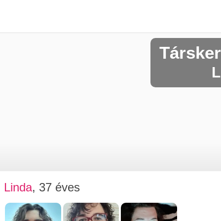
Társker
L
Linda
, 37 éves