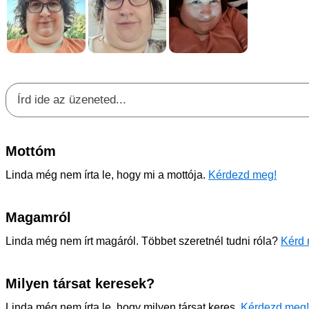
Mottóm
Linda még nem írta le, hogy mi a mottója.
Kérdezd meg!
Magamról
Linda még nem írt magáról. Többet szeretnél tudni róla?
Kérd 
Milyen társat keresek?
Linda még nem írta le, hogy milyen társat keres.
Kérdezd meg!