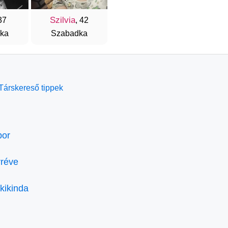
Szilvia
37
, 42
ka
Szabadka
Társkereső tippek
bor
rréve
kikinda