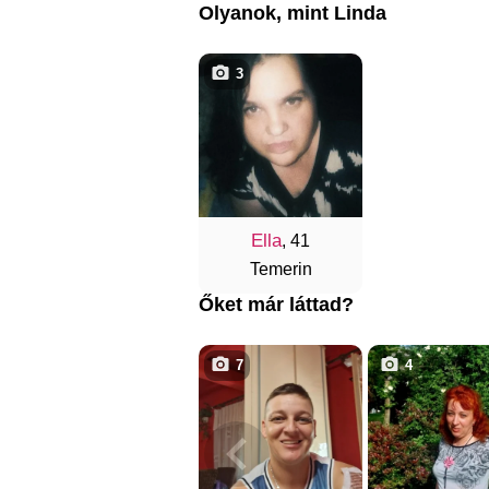
Olyanok, mint Linda
3
Ella
, 41
Temerin
Őket már láttad?
7
4