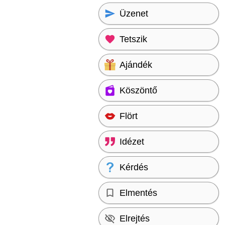
Üzenet
Tetszik
Ajándék
Köszöntő
Flört
Idézet
Kérdés
Elmentés
Elrejtés