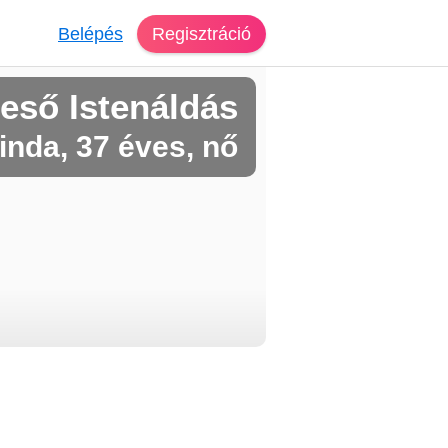
Belépés
Regisztráció
eső Istenáldás
inda, 37 éves, nő