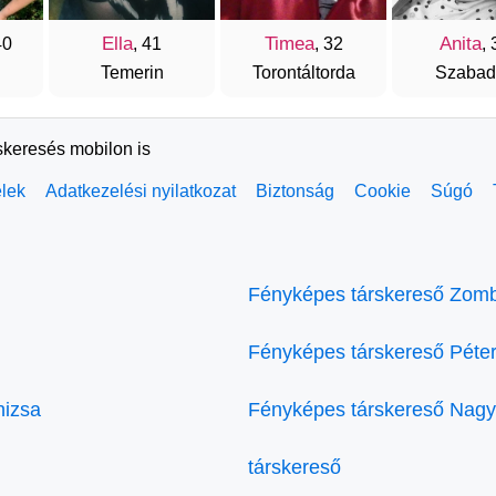
Ella
Timea
Anita
40
, 41
, 32
, 
Temerin
Torontáltorda
Szabad
skeresés mobilon is
elek
Adatkezelési nyilatkozat
Biztonság
Cookie
Súgó
Fényképes társkereső Zom
Fényképes társkereső Péte
nizsa
Fényképes társkereső Nagy
társkereső